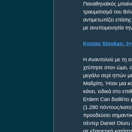
Παναθηναϊκός μπαίνε
τραυματισμό του Βιλ
αντιμετωπίζει επίσης
με ανυπομονησία τη
Kostas Sloukas: 3+
Η Αναντολού με τη σε
χτύπησε στον ώμο, ο 
μεγάλο σερί ηττών μ
Μαδρίτη. Ήταν μια κ
κάνει, ειδικά στο επ
Erdem Can διαθέτει μ
(1.280 πόντους/κατοχ
προοδεύσει σημαντικ
σέντερ Daniel Oturu
σε εξαιρετική κατάστ