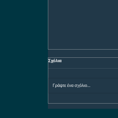
Σχόλια
Γράψτε ένα σχόλιο...
Ολυμπιακός - Ναϊμέγκεν
Bet Builder με 5.30!