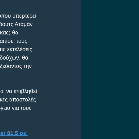
όπου υπερτερεί 
όουτς Αταμάν 
κας) θα 
τίσει τους 
ις εκτελέσεις 
εδούχων, θα 
οξεύοντας την 
ι να επιβληθεί 
ικές αποστολές 
εια για τους 
er 81.5 σε 