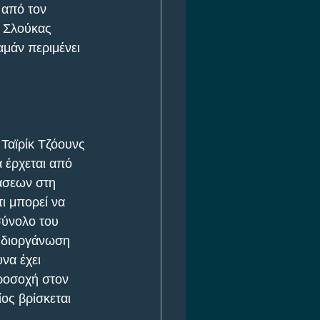
 από τον 
ς Σλούκας 
αμάν περιμένει 
 Ταϊρίκ Τζόουνς 
 έρχεται από 
άσεων στη 
ι μπορεί να 
σύνολο του 
η διοργάνωση 
να έχει 
ροσοχή στον 
ος βρίσκεται 