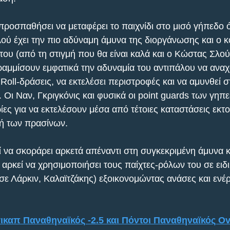
ροσπαθήσει να μεταφέρει το παιχνίδι στο μισό γήπεδο 
ού έχει την πιο αδύναμη άμυνα της διοργάνωσης και ο κ
τ του (από τη στιγμή που θα είναι καλά και ο Κώστας Σλού
μμίσουν εμφατικά την αδυναμία του αντιπάλου να αναχαι
 Roll-δράσεις, να εκτελέσει περιστροφές και να αμυνθεί στ
 Οι Ναν, Γκριγκόνις και φυσικά οι point guards των γηπ
ίες για να εκτελέσουν μέσα από τέτοιες καταστάσεις εκτ
ή των πρασίνων.
 να σκοράρει αρκετά απέναντι στη συγκεκριμένη άμυνα κα
 αρκεί να χρησιμοποιήσει τους παίχτες-ρόλων του σε ειδ
ε Λάρκιν, Καλαϊτζάκης) εξοικονομώντας ανάσες και ενέργ
τικαπ Παναθηναϊκός -2.5 και Πόντοι Παναθηναϊκός Ov