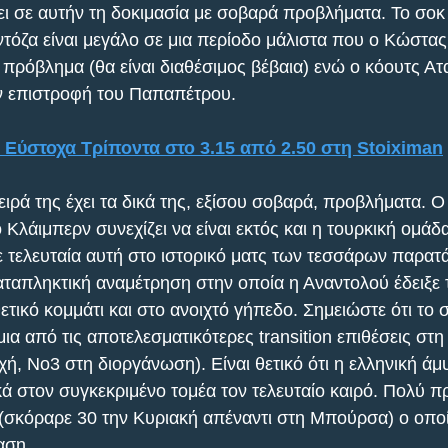
ι σε αυτήν τη δοκιμασία με σοβαρά προβλήματα. Το σοκ
ντόζα είναι μεγάλο σε μια περίοδο μάλιστα που ο Κώστα
 πρόβλημα (θα είναι διαθέσιμος βέβαια) ενώ ο κόουτς Ατ
ν επιστροφή του Παπαπέτρου. 
 Εύστοχα Τρίποντα στο 3.15 από 2.50 στη Stoiximan
ιρά της έχει τα δικά της, εξίσου σοβαρά, προβλήματα. Ο
Κλάιμπερν συνεχίζει να είναι εκτός και η τουρκική ομάδα
ε τελευταία αυτή στο ιστορικό ματς των τεσσάρων παρατ
αταπληκτική αναμέτρηση στην οποία η Αναντολού έδειξε τ
ιθετικό κομμάτι και στο ανοιχτό γήπεδο. Σημειώστε ότι το 
ια από τις αποτελεσματικότερες transition επιθέσεις στ
ή, Νο3 στη διοργάνωση). Είναι θετικό ότι η ελληνική άμυ
ά στον συγκεκριμένο τομέα τον τελευταίο καιρό. Πολύ π
 (σκόραρε 30 την Κυριακή απέναντι στη Μπούρσα) ο οποί
αση.