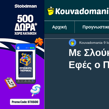
Αρχική
Προγνωστικ
Kouvadomania
9 Ι
Mε Σλούκ
Εφές ο 