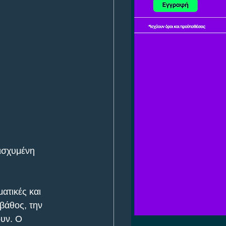
ισχυμένη 
ατικές και 
βάθος, την 
υν. Ο 