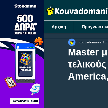
Αρχική
Προγνωστικ
Kouvadomania
13 
Master μ
τελικούς
America