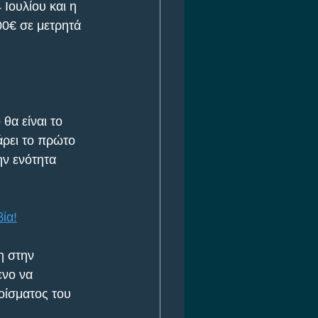
Ιουλίου και η 
0€ σε μετρητά 
α είναι το 
άρει το πρώτο 
ν ενότητα 
ία!
η στην 
νο να 
οίσματος του 