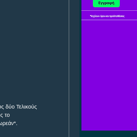
υς δύο Τελικούς 
ς το 
ωρεάν*. 