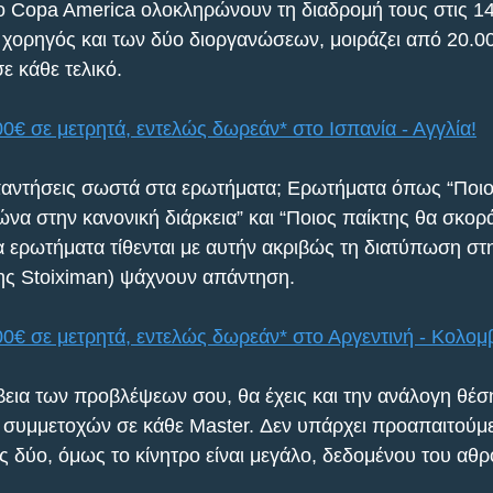
 Copa America ολοκληρώνουν τη διαδρομή τους στις 14 
 χορηγός και των δύο διοργανώσεων, μοιράζει από 20.00
ε κάθε τελικό. 
00€ σε μετρητά, εντελώς δωρεάν* στο Ισπανία - Αγγλία!
αντήσεις σωστά στα ερωτήματα; Ερωτήματα όπως “Ποιο θ
ώνα στην κανονική διάρκεια” και “Ποιος παίκτης θα σκορ
α ερωτήματα τίθενται με αυτήν ακριβώς τη διατύπωση στη
της Stoiximan) ψάχνουν απάντηση.
00€ σε μετρητά, εντελώς δωρεάν* στο Αργεντινή - Κολομβ
βεια των προβλέψεων σου, θα έχεις και την ανάλογη θέσ
 συμμετοχών σε κάθε Master. Δεν υπάρχει προαπαιτούμε
ς δύο, όμως το κίνητρο είναι μεγάλο, δεδομένου του αθρ