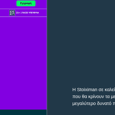
Η Stoiximan σε καλεί
που θα κρίνουν τα με
μεγαλύτερο δυνατό π