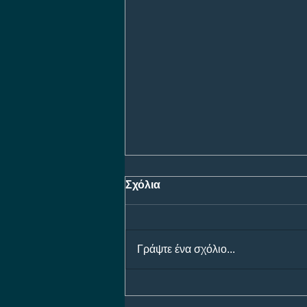
Σχόλια
Γράψτε ένα σχόλιο...
ΠΑΟΚ - Άντερλεχτ: Η μάχη
για τη είσοδο στους ομίλους