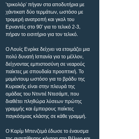
'τρικολόρ' πήγαν στα αποδυτήρια με 
χάντικαπ δύο τερμάτων, ωστόσο με 
τρομερή ανατροπή και γκολ του 
Ερναντές στο 90' για το τελικό 2-3, 
πήραν το εισιτήριο για τον τελικό.
Ο Λουίς Ενρίκε δείχνει να ετοιμάζει μια 
πολύ δυνατή Ισπανία για το μέλλον, 
δείχνοντας εμπιστοσύνη σε νεαρούς 
παίκτες με σπουδαία προοπτική. Το 
μομέντουμ ωστόσο για το βράδυ της 
Κυριακής είναι στην πλευρά της 
ομάδας του Ντιντιέ Ντεσάμπ, που 
διαθέτει πληθώρα λύσεων πρώτης 
γραμμής και έμπειρους παίκτες 
παγκόσμιας κλάσης σε κάθε γραμμή.
Ο Καρίμ Μπενζεμά έδωσε το έναυσμα 
της αντεπίθεσης κόντρα στο Βέλγιο και 