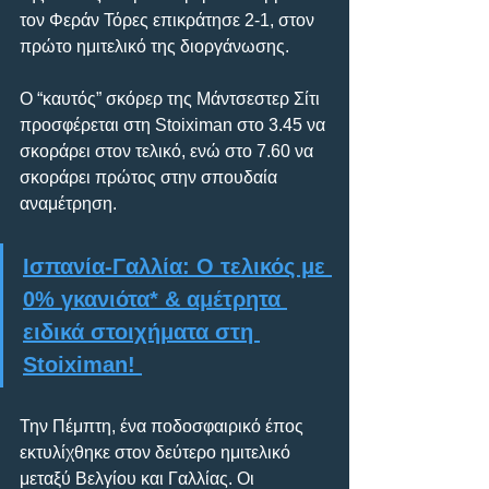
τον Φεράν Τόρες επικράτησε 2-1, στον 
πρώτο ημιτελικό της διοργάνωσης.
Ο “καυτός” σκόρερ της Μάντσεστερ Σίτι 
προσφέρεται στη Stoiximan στο 3.45 να 
σκοράρει στον τελικό, ενώ στο 7.60 να 
σκοράρει πρώτος στην σπουδαία 
αναμέτρηση.
Ισπανία-Γαλλία: Ο τελικός με 
0% γκανιότα* & αμέτρητα 
ειδικά στοιχήματα στη 
Stoiximan!
Την Πέμπτη, ένα ποδοσφαιρικό έπος 
εκτυλίχθηκε στον δεύτερο ημιτελικό 
μεταξύ Βελγίου και Γαλλίας. Οι 