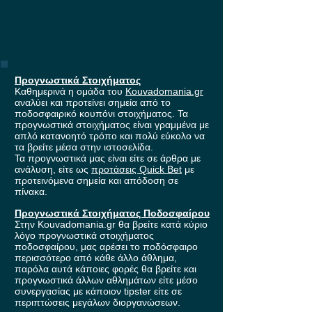
Προγνωστικά Στοιχήματος
Καθημερινά η ομάδα του
Kouvadomania.gr
αναλύει και προτείνει σημεία από το
ποδοσφαιρικό κουπόνι στοιχήματος. Τα
προγνωστικά στοιχήματος είναι γραμμένα με
απλό κατανοητό τρόπο και πολύ εύκολο να
τα βρείτε μέσα στην ιστοσελίδα.
Τα προγνωστικά μας είναι είτε σε άρθρα με
ανάλυση, είτε ως
προτάσεις Quick Bet
με
προτεινόμενα σημεία και απόδοση σε
πίνακα.
Προγνωστικά Στοιχήματος Ποδοσφαίρου
Στην Kouvadomania.gr θα βρείτε κατά κύριο
λόγο προγνωστικά στοιχήματος
ποδοσφαίρου, μας αρέσει το ποδόσφαιρο
περισσότερο από κάθε άλλο άθλημα,
παρόλα αυτά κάποιες φορές θα βρείτε και
προγνωστικά άλλων αθλημάτων είτε μέσο
συνεργασίας με κάποιον tipster είτε σε
περιπτώσεις μεγάλων διοργανώσεων.