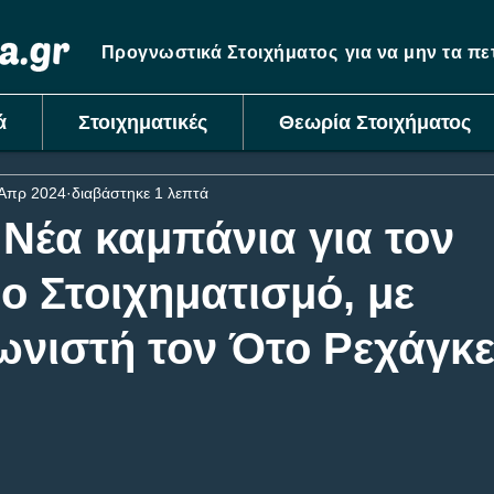
Προγνωστικά Στοιχήματος
για να μην τα π
ά
Στοιχηματικές
Θεωρία Στοιχήματος
 Απρ 2024
διαβάστηκε 1 λεπτά
 Νέα καμπάνια για τον
ο Στοιχηματισμό, με
νιστή τον Ότο Ρεχάγκ