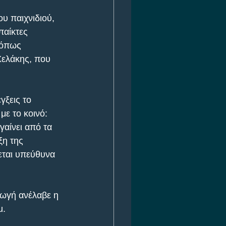
υ παιχνιδιού, 
παίκτες 
 όπως 
ελάκης, που 
γξεις το 
με το κοινό: 
γαίνει από τα 
ξη της 
ρεται υπεύθυνα 
ωγή ανέλαβε η 
u.