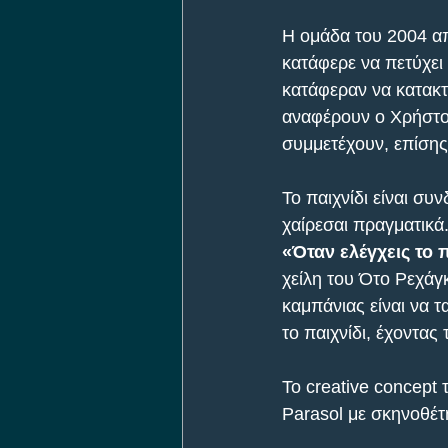
Η ομάδα του 2004 απ
κατάφερε να πετύχει 
κατάφεραν να κατακτ
αναφέρουν ο Χρήστο
συμμετέχουν, επίσης
Το παιχνίδι είναι συ
χαίρεσαι πραγματικά.
«Όταν ελέγχεις το π
χείλη του Ότο Ρεχάγ
καμπάνιας είναι να τ
το παιχνίδι, έχοντας
Το creative concept
Parasol με σκηνοθέτ