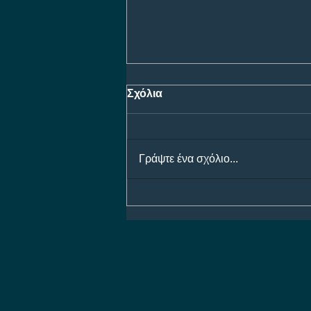
Σχόλια
Γράψτε ένα σχόλιο...
ΠΑΟΚ - Άντερλεχτ: Η μάχη
για τη είσοδο στους ομίλους
του Europa League, με
έπαθλο* ανταμοιβής στη
Stoiximan!