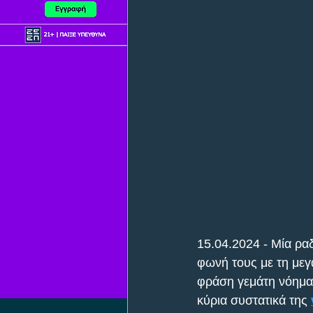
15.04.2024 - Mία ρα
φωνή τους με τη μεγ
φράση γεμάτη νόημα 
κύρια συστατικά της 