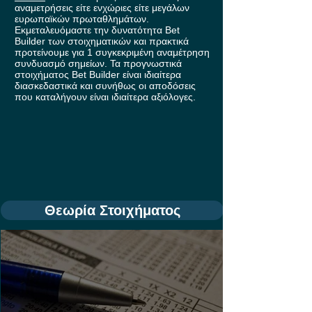
αναμετρήσεις είτε ενχώριες είτε μεγάλων
ευρωπαϊκών πρωταθλημάτων.
Εκμεταλευόμαστε την δυνατότητα Bet
Builder των στοιχηματικών και πρακτικά
προτείνουμε για 1 συγκεκριμένη αναμέτρηση
συνδυασμό σημείων. Τα προγνωστικά
στοιχήματος Bet Builder είναι ιδιαίτερα
διασκεδαστικά και συνήθως οι αποδόσεις
που καταλήγουν είναι ιδιαίτερα αξιόλογες.
Θεωρία Στοιχήματος