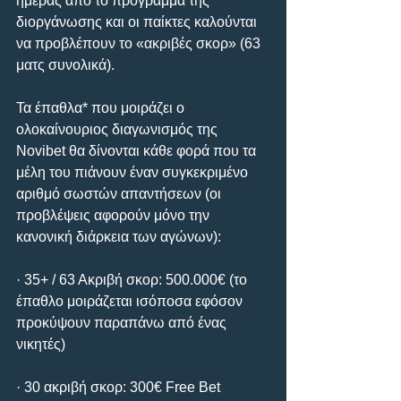
ημέρας από το πρόγραμμα της 
διοργάνωσης και οι παίκτες καλούνται 
να προβλέπουν το «ακριβές σκορ» (63 
ματς συνολικά).
Τα έπαθλα* που μοιράζει ο 
ολοκαίνουριος διαγωνισμός της 
Novibet θα δίνονται κάθε φορά που τα 
μέλη του πιάνουν έναν συγκεκριμένο 
αριθμό σωστών απαντήσεων (οι 
προβλέψεις αφορούν μόνο την 
κανονική διάρκεια των αγώνων):
· 35+ / 63 Ακριβή σκορ: 500.000€ (το 
έπαθλο μοιράζεται ισόποσα εφόσον 
προκύψουν παραπάνω από ένας 
νικητές)
· 30 ακριβή σκορ: 300€ Free Bet