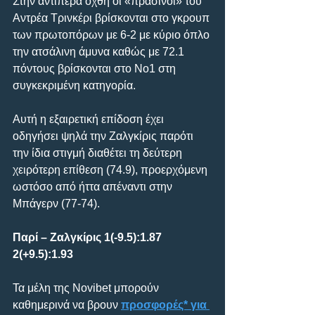
Στην αντίπερα όχθη οι «πράσινοι» του 
Αντρέα Τρινκέρι βρίσκονται στο γκρουπ 
των πρωτοπόρων με 6-2 με κύριο όπλο 
την ατσάλινη άμυνα καθώς με 72.1 
πόντους βρίσκονται στο Νο1 στη 
συγκεκριμένη κατηγορία.
Αυτή η εξαιρετική επίδοση έχει 
οδηγήσει ψηλά την Ζαλγκίρις παρότι 
την ίδια στιγμή διαθέτει τη δεύτερη 
χειρότερη επίθεση (74.9), προερχόμενη 
ωστόσο από ήττα απέναντι στην 
Μπάγερν (77-74).
Παρί – Ζαλγκίρις 1(-9.5):1.87 
2(+9.5):1.93
Τα μέλη της Novibet μπορούν 
καθημερινά να βρουν 
προσφορές* για 