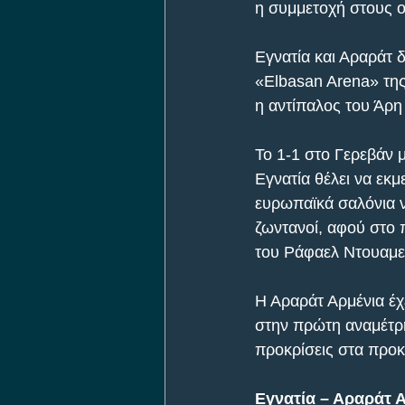
η συμμετοχή στους ο
Εγνατία και Αραράτ δ
«Elbasan Arena» της
η αντίπαλος του Άρη
Το 1-1 στο Γερεβάν μ
Εγνατία θέλει να εκ
ευρωπαϊκά σαλόνια να
ζωντανοί, αφού στο 
του Ράφαελ Ντουαμε
Η Αραράτ Αρμένια έχ
στην πρώτη αναμέτρη
προκρίσεις στα προκ
Εγνατία – Αραράτ Α