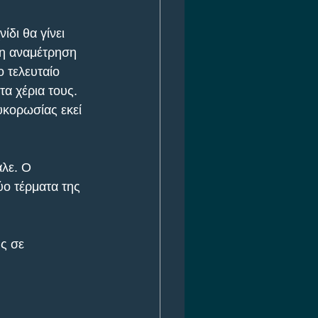
δι θα γίνει 
η αναμέτρηση 
 τελευταίο 
α χέρια τους. 
υκορωσίας εκεί 
λε. Ο 
ύο τέρματα της 
ς σε 