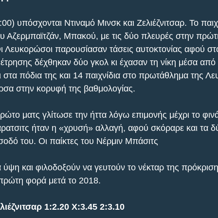
00) υπόσχονται Ντιναμό Μινσκ και Ζελιέζνιτσαρ. Το παιχνί
υ Αζερμπαϊτζάν, Μπακού, με τις δύο πλευρές στην πρώτ
Οι Λευκορώσοι παρουσίασαν τάσεις αυτοκτονίας αφού στο
έτρησης δέχθηκαν δύο γκολ κι έχασαν τη νίκη μέσα από τ
ι στα πόδια της και 14 παιχνίδια στο πρωτάθλημα της Λε
ρσα στην κορυφή της βαθμολογίας.
ρώτο ματς γλίτωσε την ήττα λόγω επιμονής μέχρι το φινά
άρατσιτς ήταν η «χρυσή» αλλαγή, αφού σκόραρε και τα δ
ίσοδό του. Οι παίκτες του Νέρμιν Μπάσιτς
 ύψη και φιλοδοξούν να γευτούν το νέκταρ της πρόκριση
πρώτη φορά μετά το 2018.
ιέζνιτσαρ 1:2.20 Χ:3.45 2:3.10