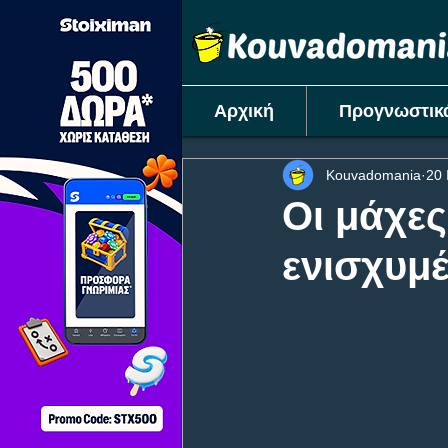
Αρχική
Προγνωστικ
Kouvadomania
20 
Oι μάχες
ενισχυμ