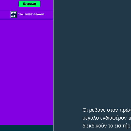
Οι ρεβάνς στον πρώ
μεγάλο ενδιαφέρον τ
διεκδικούν το εισιτή