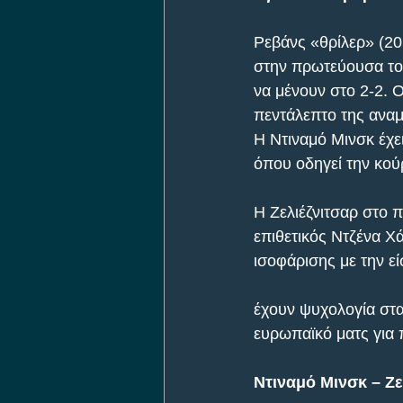
Ρεβάνς «θρίλερ» (20:
στην πρωτεύουσα το
να μένουν στο 2-2. 
πεντάλεπτο της αναμ
Η Ντιναμό Μινσκ έχε
όπου οδηγεί την κού
Η Ζελιέζνιτσαρ στο π
επιθετικός Ντζένα Χ
ισοφάρισης με την ε
έχουν ψυχολογία στα
ευρωπαϊκό ματς για 
Ντιναμό Μινσκ – Ζελ