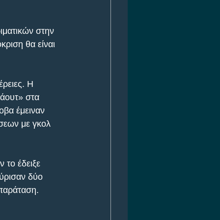
ιματικών στην 
ριση θα είναι 
έρειες. Η 
 άουτ» στα 
οβα έμειναν 
σεων με γκολ 
 το έδειξε 
ύρισαν δύο 
 παράταση.