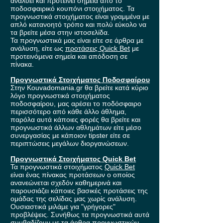
αναλύει και προτείνει σημεία από το
ποδοσφαιρικό κουπόνι στοιχήματος. Τα
προγνωστικά στοιχήματος είναι γραμμένα με
απλό κατανοητό τρόπο και πολύ εύκολο να
τα βρείτε μέσα στην ιστοσελίδα.
Τα προγνωστικά μας είναι είτε σε άρθρα με
ανάλυση, είτε ως
προτάσεις Quick Bet
με
προτεινόμενα σημεία και απόδοση σε
πίνακα.
Προγνωστικά Στοιχήματος Ποδοσφαίρου
Στην Kouvadomania.gr θα βρείτε κατά κύριο
λόγο προγνωστικά στοιχήματος
ποδοσφαίρου, μας αρέσει το ποδόσφαιρο
περισσότερο από κάθε άλλο άθλημα,
παρόλα αυτά κάποιες φορές θα βρείτε και
προγνωστικά άλλων αθλημάτων είτε μέσο
συνεργασίας με κάποιον tipster είτε σε
περιπτώσεις μεγάλων διοργανώσεων.
Προγνωστικά Στοιχήματος Quick Bet
Τα προγνωστικά στοιχήματος
Quick Bet
είναι ένας πίνακας προτάσεων ο οποίος
ανανεώνεται σχεδόν καθημερινά και
παρουσιάζει κάποιες βασικές προτάσεις της
ομάδας της σελίδας μας χωρίς ανάλυση.
Ουσιαστικά μιλάμε για "γρήγορες"
προβλέψεις. Συνήθως τα προγνωστικά αυτά
συμβαδίζουν με τα
άρθρα προγνωστικών