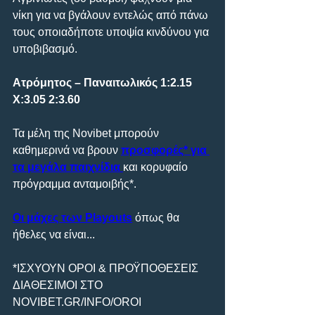
νίκη για να βγάλουν εντελώς από πάνω 
τους οποιαδήποτε υποψία κινδύνου για 
υποβιβασμό.
Ατρόμητος – Παναιτωλικός 1:2.15 
Χ:3.05 2:3.60
Τα μέλη της Novibet μπορούν 
καθημερινά να βρουν 
προσφορές* για 
τα μεγάλα παιχνίδια
και κορυφαίο 
πρόγραμμα ανταμοιβής*.
Οι μάχες των Playouts
 όπως θα 
ήθελες να είναι...
*ΙΣΧΥΟΥΝ ΟΡΟΙ & ΠΡΟΫΠΟΘΕΣΕΙΣ 
ΔΙΑΘΕΣΙΜΟΙ ΣΤΟ 
NOVIBET.GR/INFO/OROI