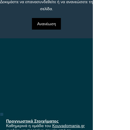
Δοκιμάστε να επανασυνδεθείτε ή να ανανεώσετε τη
στους ομίλους του
σελίδα.
Europa League, με
έπαθλο* ανταμοιβής στη
Stoiximan!
Ανανέωση
Προγνωστικά Στοιχήματος
Καθημερινά η ομάδα του
Kouvadomania.gr