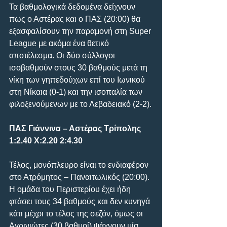
Τα βαθμολογικά δεδομένα δείχνουν 
πως ο Αστέρας και ο ΠΑΣ (20:00) θα 
εξασφαλίσουν την παραμονή στη Super 
League με ακόμα ένα θετικό 
αποτέλεσμα. Οι δύο σύλλογοι 
ισοβαθμούν στους 30 βαθμούς μετά τη 
νίκη των γηπεδούχων επί του Ιωνικού 
στη Νίκαια (0-1) και την ισοπαλία των 
φιλοξενούμενων με το Λεβαδειακό (2-2).
ΠΑΣ Γιάννινα – Αστέρας Τρίπολης 
1:2.40 Χ:2.20 2:4.30
Τέλος, μονόπλευρο είναι το ενδιαφέρον 
στο Ατρόμητος – Παναιτωλικός (20:00). 
Η ομάδα του Περιστερίου έχει ήδη 
φτάσει τους 34 βαθμούς και δεν κυνηγά 
κάτι μέχρι το τέλος της σεζόν, όμως οι 
Αγρινιώτες (30 βαθμοί) ψάχνουν μία 