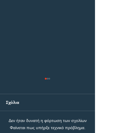
Σχόλια
Δεν ήταν δυνατή η φόρτωση των σχολίων
ΠΑΟΚ - Άντερλεχτ: Η
ΠΑΟΚ - Άντερλε
Φαίνεται πως υπήρξε τεχνικό πρόβλημα.
μάχη για τη είσοδο
Builder με 4.50!