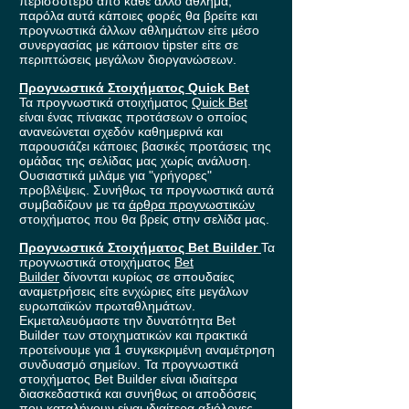
περισσότερο από κάθε άλλο άθλημα,
παρόλα αυτά κάποιες φορές θα βρείτε και
προγνωστικά άλλων αθλημάτων είτε μέσο
συνεργασίας με κάποιον tipster είτε σε
περιπτώσεις μεγάλων διοργανώσεων.
Προγνωστικά Στοιχήματος Quick Bet
Τα προγνωστικά στοιχήματος
Quick Bet
είναι ένας πίνακας προτάσεων ο οποίος
ανανεώνεται σχεδόν καθημερινά και
παρουσιάζει κάποιες βασικές προτάσεις της
ομάδας της σελίδας μας χωρίς ανάλυση.
Ουσιαστικά μιλάμε για "γρήγορες"
προβλέψεις. Συνήθως τα προγνωστικά αυτά
συμβαδίζουν με τα
άρθρα προγνωστικών
στοιχήματος που θα βρείς στην σελίδα μας.
Προγνωστικά Στοιχήματος Bet Builder
Τα
προγνωστικά στοιχήματος
Bet
Builder
δίνονται κυρίως σε σπουδαίες
αναμετρήσεις είτε ενχώριες είτε μεγάλων
ευρωπαϊκών πρωταθλημάτων.
Εκμεταλευόμαστε την δυνατότητα Bet
Builder των στοιχηματικών και πρακτικά
προτείνουμε για 1 συγκεκριμένη αναμέτρηση
συνδυασμό σημείων. Τα προγνωστικά
στοιχήματος Bet Builder είναι ιδιαίτερα
διασκεδαστικά και συνήθως οι αποδόσεις
που καταλήγουν είναι ιδιαίτερα αξιόλογες.