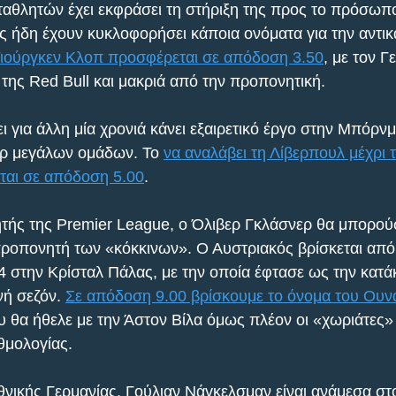
αθλητών έχει εκφράσει τη στήριξη της προς το πρόσωπο
 ήδη έχουν κυκλοφορήσει κάποια ονόματα για την αντικ
Γιούργκεν Κλοπ προσφέρεται σε απόδοση 3.50
, με τον Γ
 της Red Bull και μακριά από την προπονητική.
ι για άλλη μία χρονιά κάνει εξαιρετικό έργο στην Μπόρνμ
άρ μεγάλων ομάδων. Το 
να αναλάβει τη Λίβερπουλ μέχρι τ
ται σε απόδοση 5.00
.
τής της Premier League, ο Όλιβερ Γκλάσνερ θα μπορού
προπονητή των «κόκκινων». Ο Αυστριακός βρίσκεται από
 στην Κρίσταλ Πάλας, με την οποία έφτασε ως την κατά
ή σεζόν. 
Σε απόδοση 9.00 βρίσκουμε το όνομα του Ουν
υ θα ήθελε με την Άστον Βίλα όμως πλέον οι «χωριάτες» 
θμολογίας.
νικής Γερμανίας, Γούλιαν Νάγκελσμαν είναι ανάμεσα στ