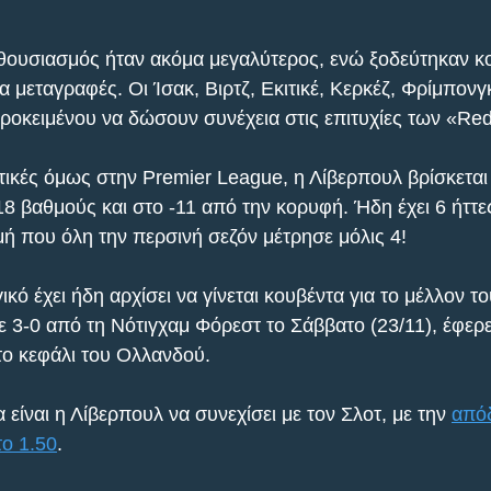
νθουσιασμός ήταν ακόμα μεγαλύτερος, ενώ ξοδεύτηκαν κο
 μεταγραφές. Οι Ίσακ, Βιρτζ, Εκιτικέ, Κερκέζ, Φρίμπονγκ
ροκειμένου να δώσουν συνέχεια στις επιτυχίες των «Re
ικές όμως στην Premier League, η Λίβερπουλ βρίσκεται
18 βαθμούς και στο -11 από την κορυφή. Ήδη έχει 6 ήττε
ή που όλη την περσινή σεζόν μέτρησε μόλις 4!
κό έχει ήδη αρχίσει να γίνεται κουβέντα για το μέλλον το
με 3-0 από τη Νότιγχαμ Φόρεστ το Σάββατο (23/11), έφερ
ο κεφάλι του Ολλανδού.
 είναι η Λίβερπουλ να συνεχίσει με τον Σλοτ, με την 
απόδ
το 1.50
.