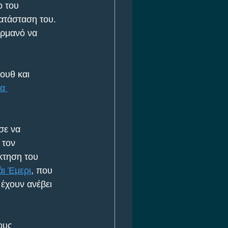
 του 
ατάσταση του. 
ερμανό να 
ουθ και 
α 
σε να 
 τον 
κτηση του 
άι Έμερι
, που 
έχουν ανέβει 
ους 