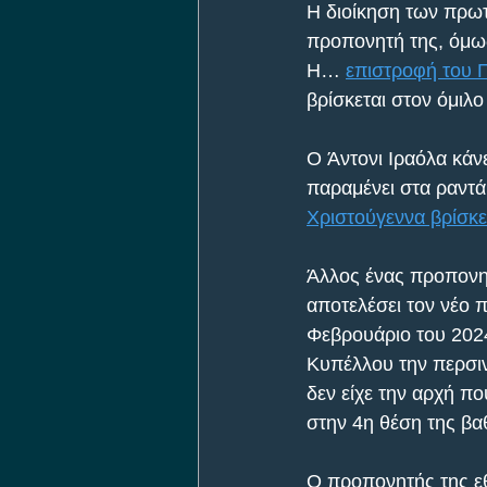
Η διοίκηση των πρωτ
προπονητή της, όμως
Η… 
επιστροφή του 
βρίσκεται στον όμιλο
O Άντονι Ιραόλα κάνε
παραμένει στα ραντ
Χριστούγεννα βρίσκε
Άλλος ένας προπονη
αποτελέσει τον νέο 
Φεβρουάριο του 2024
Κυπέλλου την περσιν
δεν είχε την αρχή πο
στην 4η θέση της βα
Ο προπονητής της εθ