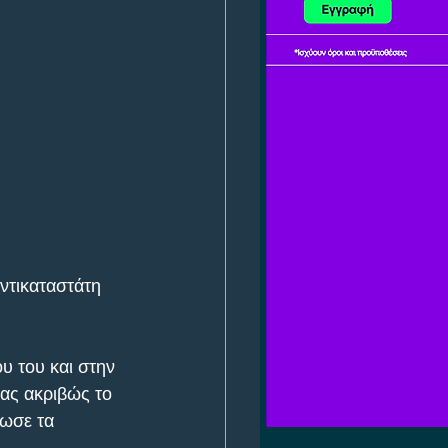
ντικαταστάτη 
υ του και στην 
ας ακριβώς το 
δωσε τα 