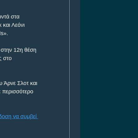
ντά στα 
 και Λεόνι 
ds».
 στην 12η θέση 
ς στο 
υ Άρνε Σλοτ και 
ε περισσότερο 
οση να συμβεί 