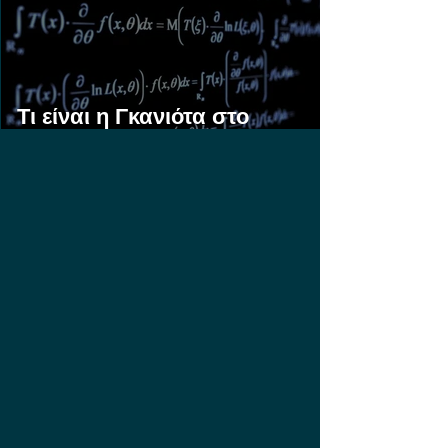
Τι είναι η Γκανιότα στο
Στοίχημα;