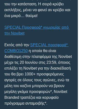
του την κατάσταση. Η σειρά κρύβει 
εκπλήξεις, μένει να φανεί αν κρύβει και 
ένα μικρό… θαύμα!
SPECIAL Προσφορά* γνωριμίας από 
την Novibet
Εκτός από την 
SPECIAL προσφορά* 
COMBO1250
 η οποία θα είναι 
διαθέσιμη στην πλατφόρμα της Novibet 
μέχρι τις 20 Ιουνίου στις 23:59, όποιος 
επιλέξει τη Novibet για την διασκέδασή 
του θα βρει 1000+ προσφερόμενες 
αγορές σε όλους τους αγώνες, ενώ τα 
μέλη του καζίνο μπορούν να βρουν 
μεγάλη γκάμα προσφορών*, Novibet 
Branded τραπέζια και κορυφαίο 
πρόγραμμα ανταμοιβής*.