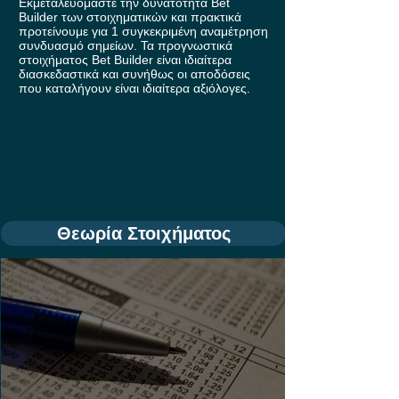
Εκμεταλευόμαστε την δυνατότητα Bet
Builder των στοιχηματικών και πρακτικά
προτείνουμε για 1 συγκεκριμένη αναμέτρηση
συνδυασμό σημείων. Τα προγνωστικά
στοιχήματος Bet Builder είναι ιδιαίτερα
διασκεδαστικά και συνήθως οι αποδόσεις
που καταλήγουν είναι ιδιαίτερα αξιόλογες.
Θεωρία Στοιχήματος