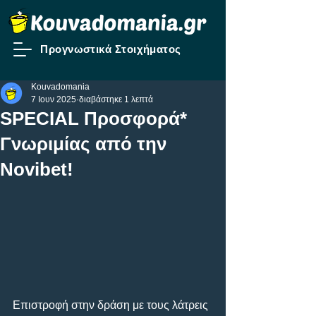
Προγνωστικά Στοιχήματος
Kouvadomania
7 Ιουν 2025
διαβάστηκε 1 λεπτά
SPECIAL Προσφορά*
Γνωριμίας από την
Novibet!
Επιστροφή στην δράση με τους λάτρεις 