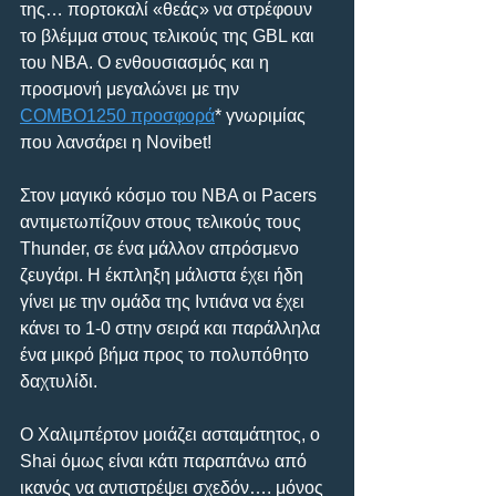
της… πορτοκαλί «θεάς» να στρέφουν 
το βλέμμα στους τελικούς της GBL και 
του NBA. O ενθουσιασμός και η 
προσμονή μεγαλώνει με την 
COMBO1250 προσφορά
* γνωριμίας 
που λανσάρει η Novibet!
Στον μαγικό κόσμο του NBA οι Pacers 
αντιμετωπίζουν στους τελικούς τους 
Thunder, σε ένα μάλλον απρόσμενο 
ζευγάρι. Η έκπληξη μάλιστα έχει ήδη 
γίνει με την ομάδα της Ιντιάνα να έχει 
κάνει το 1-0 στην σειρά και παράλληλα 
ένα μικρό βήμα προς το πολυπόθητο 
δαχτυλίδι.
Ο Χαλιμπέρτον μοιάζει ασταμάτητος, ο 
Shai όμως είναι κάτι παραπάνω από 
ικανός να αντιστρέψει σχεδόν…. μόνος 