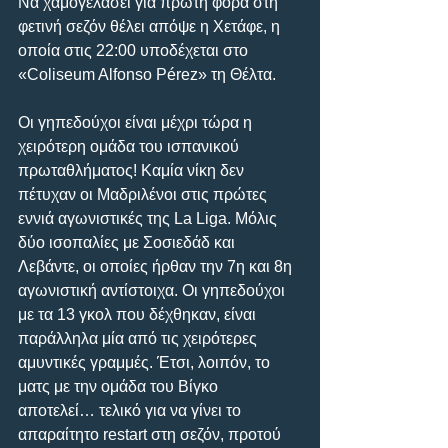
Να χαμογελάσει για πρώτη φορά στη 
φετινή σεζόν θέλει απόψε η Χετάφε, η 
οποία στις 22:00 υποδέχεται στο 
«Coliseum Alfonso Pérez» τη Θέλτα.
Οι γηπεδούχοι είναι μέχρι τώρα η 
χειρότερη ομάδα του ισπανικού 
πρωταθλήματος! Καμία νίκη δεν 
πέτυχαν οι Μαδριλένοι στις πρώτες 
εννιά αγωνιστικές της La Liga. Μόλις 
δύο ισοπαλίες με Σοσιεδάδ και 
Λεβάντε, οι οποίες ήρθαν την 7η και 8η 
αγωνιστική αντίστοιχα. Οι γηπεδούχοι 
με τα 13 γκολ που δέχθηκαν, είναι 
παράλληλα μία από τις χειρότερες 
αμυντικές γραμμές. Έτσι, λοιπόν, το 
ματς με την ομάδα του Βίγκο 
αποτελεί… τελικό για να γίνει το 
απαραίτητο restart στη σεζόν, προτού 