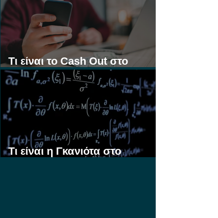
Τι είναι το Cash Out στο
Στοίχημα;
Τι είναι η Γκανιότα στο
Στοίχημα;