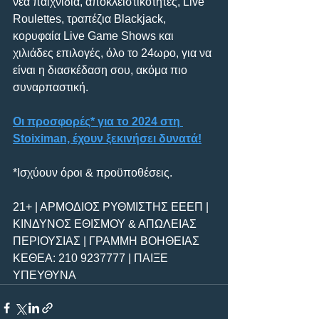
νέα παιχνίδια, αποκλειστικότητες, Live 
Roulettes, τραπέζια Blackjack, 
κορυφαία Live Game Shows και 
χιλιάδες επιλογές, όλο το 24ωρο, για να 
είναι η διασκέδαση σου, ακόμα πιο 
συναρπαστική.
Οι προσφορές* για το 2024 στη 
Stoiximan, έχουν ξεκινήσει δυνατά!
*Ισχύουν όροι & προϋποθέσεις.
21+ | ΑΡΜΟΔΙΟΣ ΡΥΘΜΙΣΤΗΣ ΕΕΕΠ | 
ΚΙΝΔΥΝΟΣ ΕΘΙΣΜΟΥ & ΑΠΩΛΕΙΑΣ 
ΠΕΡΙΟΥΣΙΑΣ | ΓΡΑΜΜΗ ΒΟΗΘΕΙΑΣ 
ΚΕΘΕΑ: 210 9237777 | ΠΑΙΞΕ 
ΥΠΕΥΘΥΝΑ