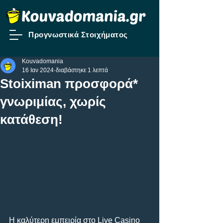
Προγνωστικά Στοιχήματος
Kouvadomania
16 Ιαν 2024
διαβάστηκε 1 λεπτά
Stoiximan προσφορά*
γνωριμίας, χωρίς
κατάθεση!
H καλύτερη εμπειρία στο Live Casino 