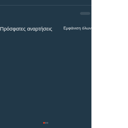
Εμφάνιση όλων
Πρόσφατες αναρτήσεις