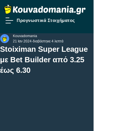
Προγνωστικά Στοιχήματος
Kouvadomania
21 Ιαν 2024
διαβάστηκε 4 λεπτά
Stoiximan Super League
με Bet Builder από 3.25
έως 6.30