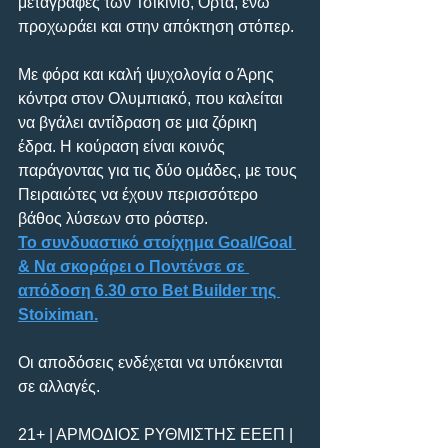
μεταγραφές των Τσικίνιο, Όρτα, ενώ 
προχωράει και στην απόκτηση στόπερ.
Με φόρα και καλή ψυχολογία ο Άρης 
κόντρα στον Ολυμπιακό, που καλείται 
να βγάλει αντίδραση σε μια ζόρικη 
έδρα. Η κούραση είναι κοινός 
παράγοντας για τις δύο ομάδες, με τους 
Πειραιώτες να έχουν περισσότερο 
βάθος λύσεων στο ρόστερ. 
Το συνδυαστικό στοίχημα Goal/Goal 
& Να σκοράρει ο Ποντένσε σε 
απόδοση 6.30 στο Bet Builder της 
Stoiximan.
Οι αποδόσεις ενδέχεται να υπόκεινται 
σε αλλαγές.
21+ | ΑΡΜΟΔΙΟΣ ΡΥΘΜΙΣΤΗΣ ΕΕΕΠ | 