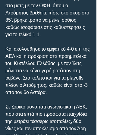
στο ματς με τον ΟΦΗ, όπου ο 
Ατρόμητος βρέθηκε πίσω στο σκορ στο 
85', βρήκε τρόπο να μείνει όρθιος 
καθώς ισοφάρισε στις καθυστερήσεις 
για το τελικό 1-1.
Και ακολούθησε το εμφατικό 4-0 επί της 
ΑΕΛ και η πρόκριση στα προημιτελικά 
του Κυπέλλου Ελλάδας, με τον Ίλιτς 
μάλιστα να κάνει γερό ροτέισον στη 
ρεβάνς. Στο κόλπο και για τα playoffs 
πλέον ο Ατρόμητος, καθώς είναι στο -3 
από τον 6ο Αστέρα.
Σε ζόρικο μονοπάτι αγωνιστικά η ΑΕΚ, 
που στα επτά πιο πρόσφατα παιχνίδια 
της μετράει τέσσερις ισοπαλίες, δύο 
νίκες και τον αποκλεισμό από τον Άρη 