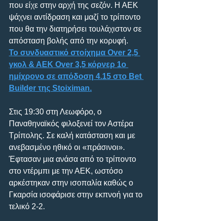
που είχε στην αρχή της σεζόν. Η ΑΕΚ 
ψάχνει αντίδραση και μαζί το τρίποντο 
που θα την διατηρήσει τουλάχιστον σε 
απόσταση βολής από την κορυφή. 
Το συνδυαστικό στοίχημα Οver 2,5 
γκολ & ΑΕΚ Over 3,5 κόρνερ 1ο 
ημίχρονο σε απόδοση 4.15 στο Bet 
Builder της Stoiximan.
Στις 19:30 στη Λεωφόρο, ο 
Παναθηναϊκός φιλοξενεί τον Αστέρα 
Τρίπολης. Σε καλή κατάσταση και με 
ανεβασμένο ηθικό οι «πράσινοι». 
Έφτασαν μια ανάσα από το τρίποντο 
στο ντέρμπι με την ΑΕΚ, ωστόσο 
αρκέστηκαν στην ισοπαλία καθώς ο 
Γκαρσία ισοφάρισε στην εκπνοή για το 
τελικό 2-2.