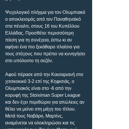
Ψυχολογικό πλήγμα για τον Ολυμπιακό 
ο αποκλεισμός από τον Παναθηναϊκό 
στα πέναλτι, στους 16 του Κυπέλλου 
Ελλάδας. Προσθέτει περισσότερη 
πίεση για τη συνέχεια, έστω κι αν 
αφήνει ένα πιο ξεκάθαρο πλαίσιο για 
τους στόχους που πρέπει να κυνηγήσει 
στο υπόλοιπο τη σεζόν.
Αφού πέρασε από την Καισαριανή στο 
χιτσκοκικό 3-2 επί της Κηφισιάς, ο 
Ολυμπιακός είναι στο -6 από την 
κορυφή της Stoiximan Super League 
και δεν έχει περιθώριο για απώλειες αν 
θέλει να μείνει στη μάχη του τίτλου. 
Μετά τους Ναβάρο, Μαρτίνς, 
αναμένεται να ολοκληρώσει και τις 