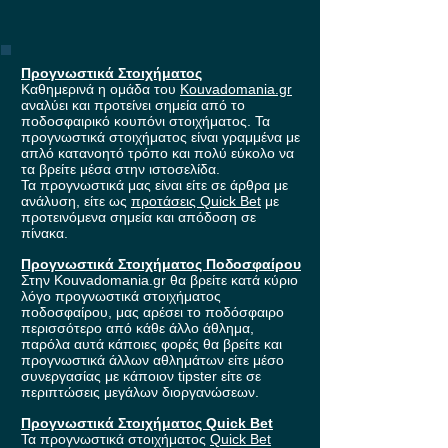
Προγνωστικά Στοιχήματος
Καθημερινά η ομάδα του
Kouvadomania.gr
αναλύει και προτείνει σημεία από το
ποδοσφαιρικό κουπόνι στοιχήματος. Τα
προγνωστικά στοιχήματος είναι γραμμένα με
απλό κατανοητό τρόπο και πολύ εύκολο να
τα βρείτε μέσα στην ιστοσελίδα.
Τα προγνωστικά μας είναι είτε σε άρθρα με
ανάλυση, είτε ως
προτάσεις Quick Bet
με
προτεινόμενα σημεία και απόδοση σε
πίνακα.
Προγνωστικά Στοιχήματος Ποδοσφαίρου
Στην Kouvadomania.gr θα βρείτε κατά κύριο
λόγο προγνωστικά στοιχήματος
ποδοσφαίρου, μας αρέσει το ποδόσφαιρο
περισσότερο από κάθε άλλο άθλημα,
παρόλα αυτά κάποιες φορές θα βρείτε και
προγνωστικά άλλων αθλημάτων είτε μέσο
συνεργασίας με κάποιον tipster είτε σε
περιπτώσεις μεγάλων διοργανώσεων.
Προγνωστικά Στοιχήματος Quick Bet
Τα προγνωστικά στοιχήματος
Quick Bet