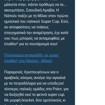
μάλιστα στην, πάντα πρόθυμη να τα…
ακουμπήσει, Σαουδική Αραβία. Η 
Νάπολι παίζει με τη Μίλαν στον πρώτο 
ημιτελικό του ιταλικού Super Cup. Εσύ, 
αν αποφασίσεις να πιάσεις 
στοιχηματικά την αναμέτρηση, έχε κατά 
νου πως μπορείς να ανταμειφθείς με 
έπαθλο* για το ποντάρισμά σου!
Πρόγραμμα ανταμοιβής με super 
έπαθλο* στο Νάπολι - Μίλαν!
Παραμονές Χριστουγέννων και ο 
αραβικός κόσμος ανοίγει την αγκαλιά 
με τα πετροδόλαρα για να υποδεχτεί 
τέσσερις ιταλικές ομάδες στο Ριάντ, για 
να διεξαχθεί εκεί το φετινό super cup. 
Με μορφή bracket, δύο ημιτελικούς κι 