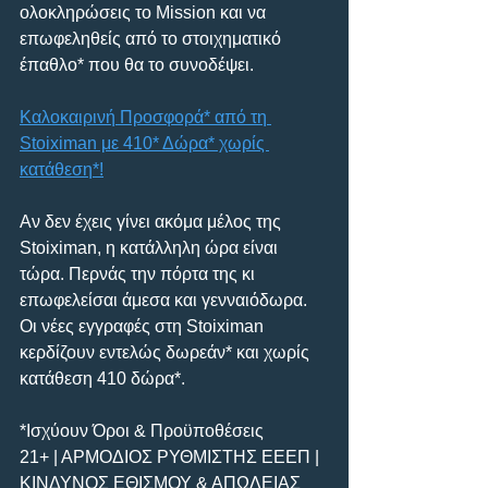
ολοκληρώσεις το Mission και να 
επωφεληθείς από το στοιχηματικό 
έπαθλο* που θα το συνοδέψει.
Καλοκαιρινή Προσφορά* από τη 
Stoiximan με 410* Δώρα* χωρίς 
κατάθεση*!
Αν δεν έχεις γίνει ακόμα μέλος της 
Stoiximan, η κατάλληλη ώρα είναι 
τώρα. Περνάς την πόρτα της κι 
επωφελείσαι άμεσα και γενναιόδωρα. 
Οι νέες εγγραφές στη Stoiximan 
κερδίζουν εντελώς δωρεάν* και χωρίς 
κατάθεση 410 δώρα*.
*Ισχύουν Όροι & Προϋποθέσεις
21+ | ΑΡΜΟΔΙΟΣ ΡΥΘΜΙΣΤΗΣ ΕΕΕΠ | 
ΚΙΝΔΥΝΟΣ ΕΘΙΣΜΟΥ & ΑΠΩΛΕΙΑΣ 