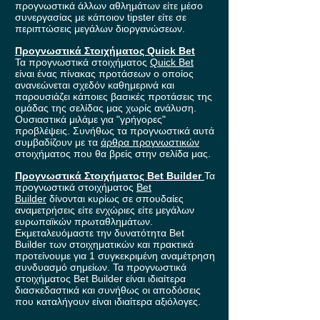
προγνωστικά άλλων αθλημάτων είτε μέσο
συνεργασίας με κάποιον tipster είτε σε
περιπτώσεις μεγάλων διοργανώσεων.
Προγνωστικά Στοιχήματος Quick Bet
Τα προγνωστικά στοιχήματος
Quick Bet
είναι ένας πίνακας προτάσεων ο οποίος
ανανεώνεται σχεδόν καθημερινά και
παρουσιάζει κάποιες βασικές προτάσεις της
ομάδας της σελίδας μας χωρίς ανάλυση.
Ουσιαστικά μιλάμε για "γρήγορες"
προβλέψεις. Συνήθως τα προγνωστικά αυτά
συμβαδίζουν με τα
άρθρα προγνωστικών
στοιχήματος που θα βρείς στην σελίδα μας.
Προγνωστικά Στοιχήματος Bet Builder
Τα
προγνωστικά στοιχήματος
Bet
Builder
δίνονται κυρίως σε σπουδαίες
αναμετρήσεις είτε ενχώριες είτε μεγάλων
ευρωπαϊκών πρωταθλημάτων.
Εκμεταλευόμαστε την δυνατότητα Bet
Builder των στοιχηματικών και πρακτικά
προτείνουμε για 1 συγκεκριμένη αναμέτρηση
συνδυασμό σημείων. Τα προγνωστικά
στοιχήματος Bet Builder είναι ιδιαίτερα
διασκεδαστικά και συνήθως οι αποδόσεις
που καταλήγουν είναι ιδιαίτερα αξιόλογες.