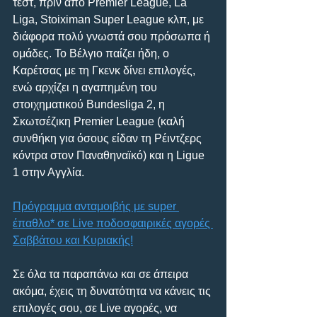
τεστ, πριν απο Premier League, La 
Liga, Stoiximan Super League κλπ, με 
διάφορα πολύ γνωστά σου πρόσωπα ή 
ομάδες. Το Βέλγιο παίζει ήδη, ο 
Καρέτσας με τη Γκενκ δίνει επιλογές, 
ενώ αρχίζει η αγαπημένη του 
στοιχηματικού Bundesliga 2, η 
Σκωτσέζικη Premier League (καλή 
συνθήκη για όσους είδαν τη Ρέιντζερς 
κόντρα στον Παναθηναϊκό) και η Ligue 
1 στην Αγγλία.
Πρόγραμμα ανταμοιβής με super 
έπαθλο* σε Live ποδοσφαιρικές αγορές 
Σαββάτου και Κυριακής!
Σε όλα τα παραπάνω και σε άπειρα 
ακόμα, έχεις τη δυνατότητα να κάνεις τις 
επιλογές σου, σε Live αγορές, να 