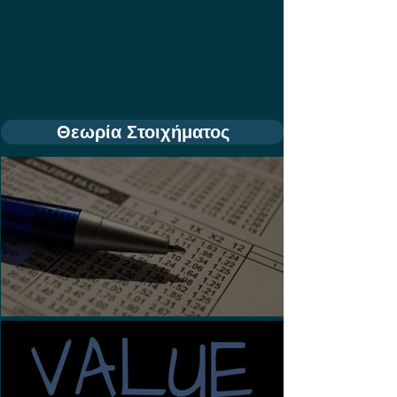
Θεωρία Στοιχήματος
Τι είναι τα Ασιατικά Χάντικαπ;