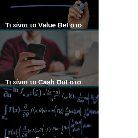
Τι είναι το Value Bet στο
Στοίχημα;
Τι είναι το Cash Out στο
Στοίχημα;