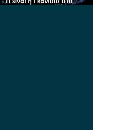
Τι είναι η Γκανιότα στο
Στοίχημα;