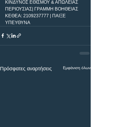
ΚΙΝΔΥΝΟΣ ΕΘΙΣΜΟΥ & ΑΠΩΛΕΙΑΣ 
ΠΕΡΙΟΥΣΙΑΣ| ΓΡΑΜΜΗ ΒΟΗΘΕΙΑΣ 
ΚΕΘΕΑ: 2109237777 | ΠΑΙΞΕ 
ΥΠΕΥΘΥΝΑ 
Εμφάνιση όλων
Πρόσφατες αναρτήσεις