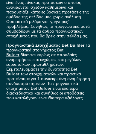
είναι ένας πίνακας προτάσεων ο οποίος
ανανεώνεται σχεδόν καθημερινά και
παρουσιάζει κάποιες βασικές προτάσεις της
ομάδας της σελίδας μας χωρίς ανάλυση.
Ουσιαστικά μιλάμε για "γρήγορες"
προβλέψεις. Συνήθως τα προγνωστικά αυτά
συμβαδίζουν με τα
άρθρα προγνωστικών
στοιχήματος που θα βρείς στην σελίδα μας.
Προγνωστικά Στοιχήματος Bet Builder
Τα
προγνωστικά στοιχήματος
Bet
Builder
δίνονται κυρίως σε σπουδαίες
αναμετρήσεις είτε ενχώριες είτε μεγάλων
ευρωπαϊκών πρωταθλημάτων.
Εκμεταλευόμαστε την δυνατότητα Bet
Builder των στοιχηματικών και πρακτικά
προτείνουμε για 1 συγκεκριμένη αναμέτρηση
συνδυασμό σημείων. Τα προγνωστικά
στοιχήματος Bet Builder είναι ιδιαίτερα
διασκεδαστικά και συνήθως οι αποδόσεις
που καταλήγουν είναι ιδιαίτερα αξιόλογες.