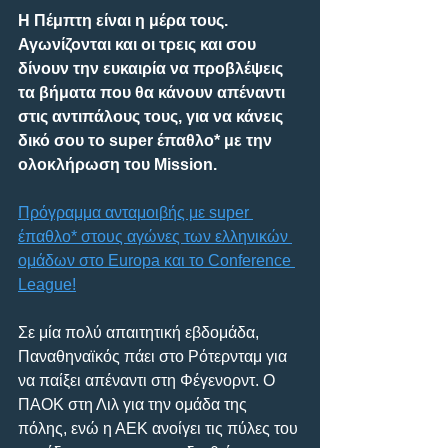
Η Πέμπτη είναι η μέρα τους. 
Αγωνίζονται και οι τρεις και σου 
δίνουν την ευκαιρία να προβλέψεις 
τα βήματα που θα κάνουν απέναντι 
στις αντιπάλους τους, για να κάνεις 
δικό σου το super έπαθλο* με την 
ολοκλήρωση του Mission.
Πρόγραμμα ανταμοιβής με super 
έπαθλο* στους αγώνες των ελληνικών 
ομάδων στο Europa και το Conference 
League!
Σε μία πολύ απαιτητική εβδομάδα, 
Παναθηναϊκός πάει στο Ρότερνταμ για 
να παίξει απέναντι στη Φέγενορντ. Ο 
ΠΑΟΚ στη Λιλ για την ομάδα της 
πόλης, ενώ η ΑΕΚ ανοίγει τις πύλες του 