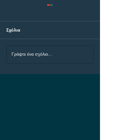
Σχόλια
ΠΑΟΚ - Άντερλεχτ: Η
ΠΑΟΚ - Άντερλε
Γράψτε ένα σχόλιο...
μάχη για τη είσοδο
Builder με 4.50!
στους ομίλους του
Europa League, με
έπαθλο* ανταμοιβής στη
Stoiximan!