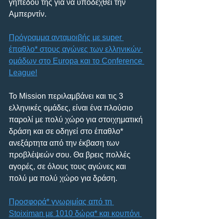
γηπέδου της για να υποδεχθεί την 
Αμπερντίν.
Πρόγραμμα ανταμοιβής με super 
έπαθλο* στους αγώνες των ελληνικών 
ομάδων στο Europa και το Conference 
League!
Το Mission περιλαμβάνει και τις 3 
ελληνικές ομάδες, είναι ένα πλούσιο 
παρολί με πολύ χώρο για στοιχηματική 
δράση και σε οδηγεί στο έπαθλο* 
ανεξάρτητα από την έκβαση των 
προβλέψεών σου. Θα βρεις πολλές 
αγορές, σε όλους τους αγώνες και 
πολύ μα πολύ χώρο για δράση.
Προσφορά* γνωριμίας από τη 
Stoiximan με 1010 δώρα* και κουπόνι 