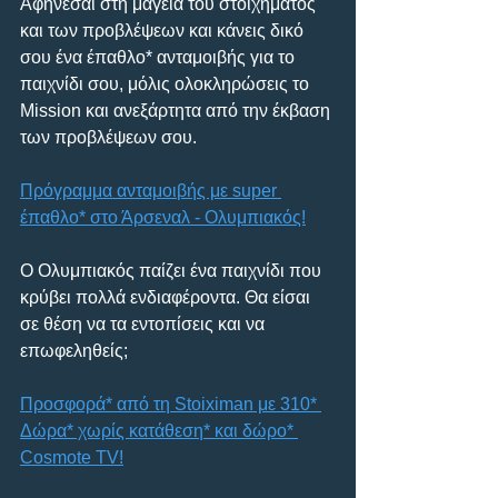
Αφήνεσαι στη μαγεία του στοιχήματος 
και των προβλέψεων και κάνεις δικό 
σου ένα έπαθλο* ανταμοιβής για το 
παιχνίδι σου, μόλις ολοκληρώσεις το 
Mission και ανεξάρτητα από την έκβαση 
των προβλέψεων σου.
Πρόγραμμα ανταμοιβής με super 
έπαθλο* στο Άρσεναλ - Ολυμπιακός!
Ο Ολυμπιακός παίζει ένα παιχνίδι που 
κρύβει πολλά ενδιαφέροντα. Θα είσαι 
σε θέση να τα εντοπίσεις και να 
επωφεληθείς;
Προσφορά* από τη Stoiximan με 310* 
Δώρα* χωρίς κατάθεση* και δώρο* 
Cosmote TV!