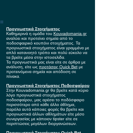
Προγνωστικά Στοιχήματος
Καθημερινά η ομάδα του
Kouvadomania.gr
αναλύει και προτείνει σημεία από το
ποδοσφαιρικό κουπόνι στοιχήματος. Τα
προγνωστικά στοιχήματος είναι γραμμένα με
απλό κατανοητό τρόπο και πολύ εύκολο να
τα βρείτε μέσα στην ιστοσελίδα.
Τα προγνωστικά μας είναι είτε σε άρθρα με
ανάλυση, είτε ως
προτάσεις Quick Bet
με
προτεινόμενα σημεία και απόδοση σε
πίνακα.
Προγνωστικά Στοιχήματος Ποδοσφαίρου
Στην Kouvadomania.gr θα βρείτε κατά κύριο
λόγο προγνωστικά στοιχήματος
ποδοσφαίρου, μας αρέσει το ποδόσφαιρο
περισσότερο από κάθε άλλο άθλημα,
παρόλα αυτά κάποιες φορές θα βρείτε και
προγνωστικά άλλων αθλημάτων είτε μέσο
συνεργασίας με κάποιον tipster είτε σε
περιπτώσεις μεγάλων διοργανώσεων.
Προγνωστικά Στοιχήματος Quick Bet