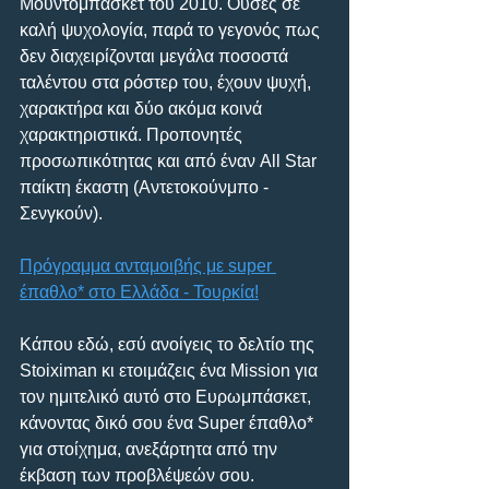
Μουντομπάσκετ του 2010. Ούσες σε 
καλή ψυχολογία, παρά το γεγονός πως 
δεν διαχειρίζονται μεγάλα ποσοστά 
ταλέντου στα ρόστερ του, έχουν ψυχή, 
χαρακτήρα και δύο ακόμα κοινά 
χαρακτηριστικά. Προπονητές 
προσωπικότητας και από έναν All Star 
παίκτη έκαστη (Αντετοκούνμπο - 
Σενγκούν).
Πρόγραμμα ανταμοιβής με super 
έπαθλο* στο Ελλάδα - Τουρκία!
Κάπου εδώ, εσύ ανοίγεις το δελτίο της 
Stoiximan κι ετοιμάζεις ένα Mission για 
τον ημιτελικό αυτό στο Ευρωμπάσκετ, 
κάνοντας δικό σου ένα Super έπαθλο* 
για στοίχημα, ανεξάρτητα από την 
έκβαση των προβλέψεών σου.