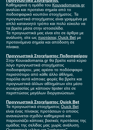
Προγνωστικά Στοιχήματος
Καθημερινά η ομάδα του
Kouvadomania.gr
αναλύει και προτείνει σημεία από το
ποδοσφαιρικό κουπόνι στοιχήματος. Τα
προγνωστικά στοιχήματος είναι γραμμένα με
απλό κατανοητό τρόπο και πολύ εύκολο να
τα βρείτε μέσα στην ιστοσελίδα.
Τα προγνωστικά μας είναι είτε σε άρθρα με
ανάλυση, είτε ως
προτάσεις Quick Bet
με
προτεινόμενα σημεία και απόδοση σε
πίνακα.
Προγνωστικά Στοιχήματος Ποδοσφαίρου
Στην Kouvadomania.gr θα βρείτε κατά κύριο
λόγο προγνωστικά στοιχήματος
ποδοσφαίρου, μας αρέσει το ποδόσφαιρο
περισσότερο από κάθε άλλο άθλημα,
παρόλα αυτά κάποιες φορές θα βρείτε και
προγνωστικά άλλων αθλημάτων είτε μέσο
συνεργασίας με κάποιον tipster είτε σε
περιπτώσεις μεγάλων διοργανώσεων.
Προγνωστικά Στοιχήματος Quick Bet
Τα προγνωστικά στοιχήματος
Quick Bet
είναι ένας πίνακας προτάσεων ο οποίος
ανανεώνεται σχεδόν καθημερινά και
παρουσιάζει κάποιες βασικές προτάσεις της
ομάδας της σελίδας μας χωρίς ανάλυση.
Ουσιαστικά μιλάμε για "γρήγορες"