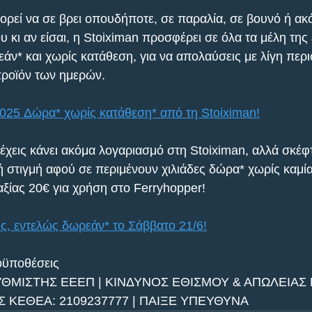
ορεί να σε βρει οπουδήποτε, σε παραλία, σε βουνό ή ακό
 κι αν είσαι, η Stoiximan προσφέρει σε όλα τα μέλη της 
άν* και χωρίς κατάθεση, για να απολαύσεις με λίγη περ
προϊόν των ημερών.
025 Δώρα* χωρίς κατάθεση* από τη Stoiximan!
χεις κάνει ακόμα λογαριασμό στη Stoiximan, αλλά σκέφτε
κή στιγμή αφού σε περιμένουν χιλιάδες δώρα* χωρίς καμί
αξίας 20€ για χρήση στο Ferryhopper!
, εντελώς δωρεάν* το Σάββατο 21/6!
ϋποθέσεις
ΥΘΜΙΣΤΗΣ ΕΕΕΠ | ΚΙΝΔΥΝΟΣ ΕΘΙΣΜΟΥ & ΑΠΩΛΕΙΑΣ 
ΚΕΘΕΑ: 2109237777 | ΠΑΙΞΕ ΥΠΕΥΘΥΝΑ 