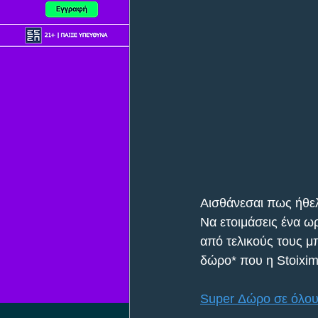
Αισθάνεσαι πως ήθελ
Να ετοιμάσεις ένα ω
από τελικούς τους μπ
δώρο* που η Stoixim
Super Δώρο σε όλους