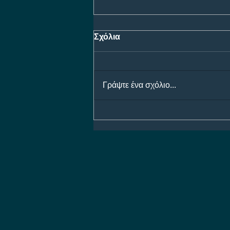
Σχόλια
Γράψτε ένα σχόλιο...
Ολυμπιακός - Ναϊμέγκεν
Bet Builder με 5.30!