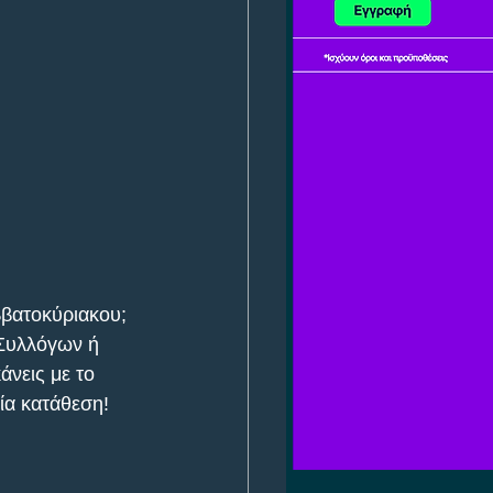
ββατοκύριακου; 
 Συλλόγων ή 
άνεις με το 
ία κατάθεση!