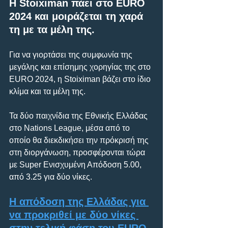
H Stoiximan πάει στο EURO 
2024 και μοιράζεται τη χαρά 
τη με τα μέλη της.
Για να γιορτάσει της συμφωνία της 
μεγάλης και επίσημης χορηγίας της στο 
EURO 2024, η Stoiximan βάζει στο ίδιο 
κλίμα και τα μέλη της.
Τα δύο παιχνίδια της Εθνικής Ελλάδας 
στο Nations League, μέσα από το 
οποίο θα διεκδικήσει την πρόκρισή της 
στη διοργάνωση, προσφέρονται τώρα 
με Super Ενισχυμένη Απόδοση 5.00, 
από 3.25 για δύο νίκες.
Η απόδοση της Ελλάδας για 
να προκριθεί με δύο νίκες 
στην τελική φάση του EURO 