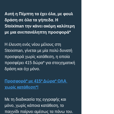
Αυτή η Πέμπτη τα έχει όλα, με φουλ 
δράση σε όλα τα γήπεδα. Η 
Stoiximan την κάνει ακόμη καλύτερη 
με μια ανεπανάληπτη προσφορά*
Η έλευση ενός νέου μέλους στη 
Stoiximan, γίνεται με μία πολύ δυνατή 
προσφορά χωρίς κατάθεση, η οποία 
προσφέρει 415 δώρα* για στοιχηματική 
δράση και όχι μόνο.
Προσφορά* με 415* Δώρα* ΟΛΑ 
χωρίς κατάθεση*!
Με τη διαδικασία της εγγραφής και 
μόνο, χωρίς κάποια κατάθεση, το 
παιχνίδι παίρνει αμέσως τα πάνω του. 