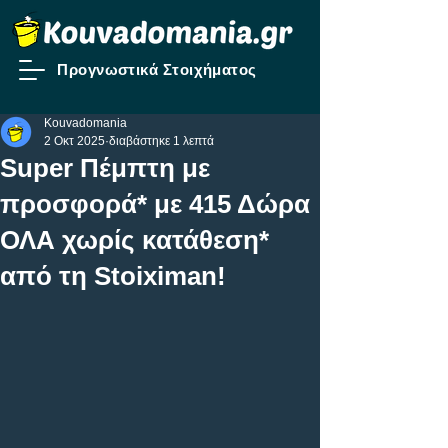
Προγνωστικά Στοιχήματος
Kouvadomania
2 Οκτ 2025
διαβάστηκε 1 λεπτά
Super Πέμπτη με
προσφορά* με 415 Δώρα
ΟΛΑ χωρίς κατάθεση*
από τη Stoiximan!