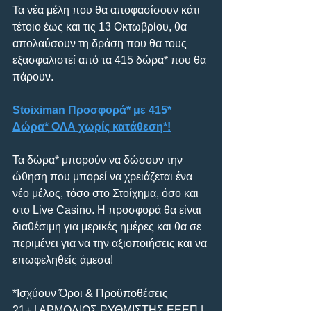
Τα νέα μέλη που θα αποφασίσουν κάτι 
τέτοιο έως και τις 13 Οκτωβρίου, θα 
απολαύσουν τη δράση που θα τους 
εξασφαλιστεί από τα 415 δώρα* που θα 
πάρουν.
Stoiximan Προσφορά* με 415* 
Δώρα* ΟΛΑ χωρίς κατάθεση*!
Τα δώρα* μπορούν να δώσουν την 
ώθηση που μπορεί να χρειάζεται ένα 
νέο μέλος, τόσο στο Στοίχημα, όσο και 
στο Live Casino. Η προσφορά θα είναι 
διαθέσιμη για μερικές ημέρες και θα σε 
περιμένει για να την αξιοποιήσεις και να 
επωφεληθείς άμεσα!
*Ισχύουν Όροι & Προϋποθέσεις
21+ | ΑΡΜΟΔΙΟΣ ΡΥΘΜΙΣΤΗΣ ΕΕΕΠ | 