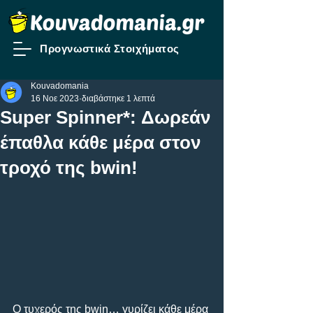
Προγνωστικά Στοιχήματος
Kouvadomania
16 Νοε 2023
διαβάστηκε 1 λεπτά
Super Spinner*: Δωρεάν
έπαθλα κάθε μέρα στον
τροχό της bwin!
Ο τυχερός της bwin… γυρίζει κάθε μέρα 