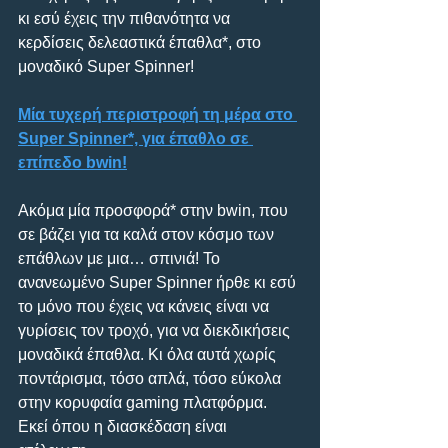
κι εσύ έχεις την πιθανότητα να 
κερδίσεις δελεαστικά έπαθλα*, στο 
μοναδικό Super Spinner!
Μία τυχερή περιστροφή τη μέρα στο 
Super Spinner*, για έπαθλο σε 
επίπεδο bwin!
Ακόμα μία προσφορά* στην bwin, που 
σε βάζει για τα καλά στον κόσμο των 
επάθλων με μια… σπινιά! Το 
ανανεωμένο Super Spinner ήρθε κι εσύ 
το μόνο που έχεις να κάνεις είναι να 
γυρίσεις τον τροχό, για να διεκδικήσεις 
μοναδικά έπαθλα. Κι όλα αυτά χωρίς 
ποντάρισμα, τόσο απλά, τόσο εύκολα 
στην κορυφαία gaming πλατφόρμα. 
Εκεί όπου η διασκέδαση είναι 