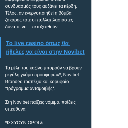
συνδυασμός τους αυξάνει τα κέρδη. 
Τέλος, αν ενεργοποιηθεί η βόμβα 
ζάχαρης τότε οι πολλαπλασιαστές 
δύναται να… εκτοξευθούν!
Το live casino όπως θα 
ήθελες να είναι στην Novibet
Τα μέλη του καζίνο μπορούν να βρουν 
μεγάλη γκάμα προσφορών*, Novibet 
Branded τραπέζια και κορυφαίο 
πρόγραμμα ανταμοιβής*.
Στη Novibet παίζεις νόμιμα, παίζεις 
υπεύθυνα!
*ΙΣΧΥΟΥΝ ΟΡΟΙ & 