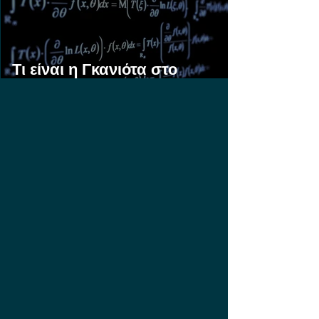
Τι είναι η Γκανιότα στο
Στοίχημα;