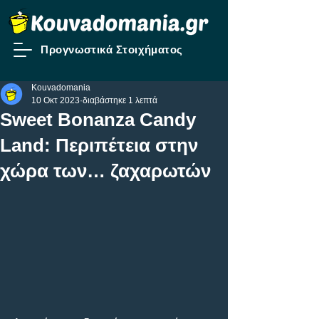
Προγνωστικά Στοιχήματος
Kouvadomania
10 Οκτ 2023
διαβάστηκε 1 λεπτά
Sweet Bonanza Candy
Land: Περιπέτεια στην
χώρα των… ζαχαρωτών