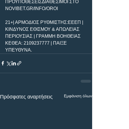
ΠΡΟΫΠΟΘΕΣΕΙΣΔΙΑΘΕΣΙΜΟΙ ΣΤΟ 
NOVIBET.GR/INFO/OROI
21+| ΑΡΜΟΔΙΟΣ ΡΥΘΜΙΣΤΗΣ:ΕΕΕΠ | 
ΚΙΝΔΥΝΟΣ ΕΘΙΣΜΟΥ & ΑΠΩΛΕΙΑΣ 
ΠΕΡΙΟΥΣΙΑΣ | ΓΡΑΜΜΗ ΒΟΗΘΕΙΑΣ 
ΚΕΘΕΑ: 2109237777 | ΠΑΙΞΕ 
ΥΠΕΥΘΥΝΑ.
Εμφάνιση όλων
Πρόσφατες αναρτήσεις