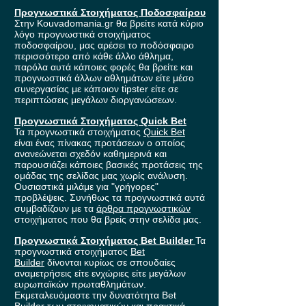
Προγνωστικά Στοιχήματος Ποδοσφαίρου
Στην Kouvadomania.gr θα βρείτε κατά κύριο
λόγο προγνωστικά στοιχήματος
ποδοσφαίρου, μας αρέσει το ποδόσφαιρο
περισσότερο από κάθε άλλο άθλημα,
παρόλα αυτά κάποιες φορές θα βρείτε και
προγνωστικά άλλων αθλημάτων είτε μέσο
συνεργασίας με κάποιον tipster είτε σε
περιπτώσεις μεγάλων διοργανώσεων.
Προγνωστικά Στοιχήματος Quick Bet
Τα προγνωστικά στοιχήματος
Quick Bet
είναι ένας πίνακας προτάσεων ο οποίος
ανανεώνεται σχεδόν καθημερινά και
παρουσιάζει κάποιες βασικές προτάσεις της
ομάδας της σελίδας μας χωρίς ανάλυση.
Ουσιαστικά μιλάμε για "γρήγορες"
προβλέψεις. Συνήθως τα προγνωστικά αυτά
συμβαδίζουν με τα
άρθρα προγνωστικών
στοιχήματος που θα βρείς στην σελίδα μας.
Προγνωστικά Στοιχήματος Bet Builder
Τα
προγνωστικά στοιχήματος
Bet
Builder
δίνονται κυρίως σε σπουδαίες
αναμετρήσεις είτε ενχώριες είτε μεγάλων
ευρωπαϊκών πρωταθλημάτων.
Εκμεταλευόμαστε την δυνατότητα Bet