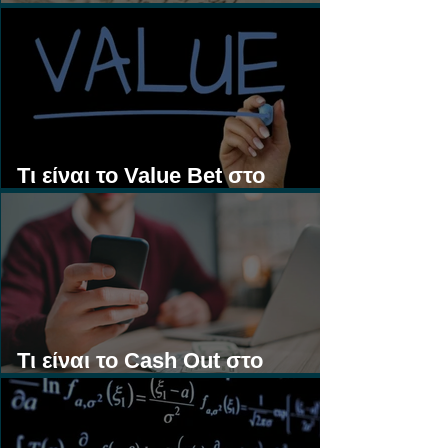
Τι είναι τα Ασιατικά Χάντικαπ;
Τι είναι το Value Bet στο
Στοίχημα;
Τι είναι το Cash Out στο
Στοίχημα;