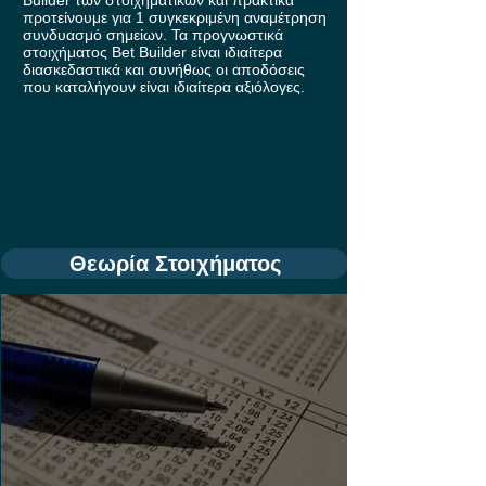
Builder των στοιχηματικών και πρακτικά
προτείνουμε για 1 συγκεκριμένη αναμέτρηση
συνδυασμό σημείων. Τα προγνωστικά
στοιχήματος Bet Builder είναι ιδιαίτερα
διασκεδαστικά και συνήθως οι αποδόσεις
που καταλήγουν είναι ιδιαίτερα αξιόλογες.
Θεωρία Στοιχήματος