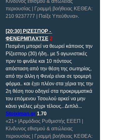
Κίνδυνος εθισμού & απώλειας 
περιουσίας | Γραμμή βοήθειας ΚΕΘΕΑ: 
210 9237777 | Παίξε Υπεύθυνα».  
[20:30] ΡΙΖΕΣΠΟΡ - 
ΦΕΝΕΡΜΠΑΧΤΣΕ
 2
Πεσμένη μπορεί να θεωρεί κάποιος την 
Ρίζεσπορ (30) ήδη.. με 5 αγωνιστικές 
πριν το φινάλε και 10 πόντους 
απόσταση από την θέση της σωτηρίας, 
από την άλλη η Φενέρ είναι σε τρομερή 
φόρμα.. και έχει πλέον στα χέρια της την 
2η θέση που οδηγεί στα προκριμματικά 
του επόμενου Τσουλού αρκεί να μην 
κάνει γκέλες μέχρι τέλους.. Διπλό...
Stoiximan.gr
 1.70
«21+ |Αρμόδιος Ρυθμιστής ΕΕΕΠ | 
Κίνδυνος εθισμού & απώλειας 
περιουσίας | Γραμμή βοήθειας ΚΕΘΕΑ: 