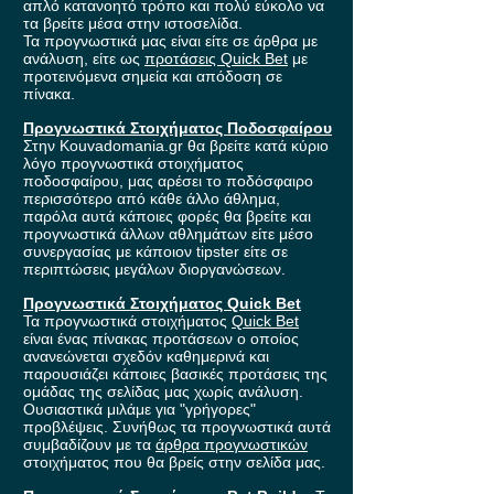
απλό κατανοητό τρόπο και πολύ εύκολο να
τα βρείτε μέσα στην ιστοσελίδα.
Τα προγνωστικά μας είναι είτε σε άρθρα με
ανάλυση, είτε ως
προτάσεις Quick Bet
με
προτεινόμενα σημεία και απόδοση σε
πίνακα.
Προγνωστικά Στοιχήματος Ποδοσφαίρου
Στην Kouvadomania.gr θα βρείτε κατά κύριο
λόγο προγνωστικά στοιχήματος
ποδοσφαίρου, μας αρέσει το ποδόσφαιρο
περισσότερο από κάθε άλλο άθλημα,
παρόλα αυτά κάποιες φορές θα βρείτε και
προγνωστικά άλλων αθλημάτων είτε μέσο
συνεργασίας με κάποιον tipster είτε σε
περιπτώσεις μεγάλων διοργανώσεων.
Προγνωστικά Στοιχήματος Quick Bet
Τα προγνωστικά στοιχήματος
Quick Bet
είναι ένας πίνακας προτάσεων ο οποίος
ανανεώνεται σχεδόν καθημερινά και
παρουσιάζει κάποιες βασικές προτάσεις της
ομάδας της σελίδας μας χωρίς ανάλυση.
Ουσιαστικά μιλάμε για "γρήγορες"
προβλέψεις. Συνήθως τα προγνωστικά αυτά
συμβαδίζουν με τα
άρθρα προγνωστικών
στοιχήματος που θα βρείς στην σελίδα μας.