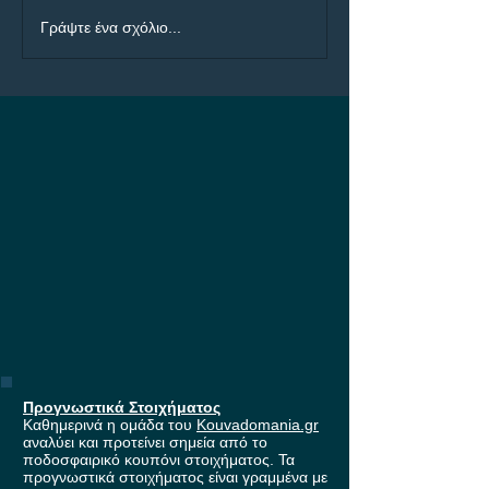
Προγνωστικά Ημέρας
ΠΑΟΚ - Άντερλε
Γράψτε ένα σχόλιο...
07/08
μάχη για τη εί
στους ομίλους 
Europa League,
έπαθλο* ανταμο
Stoiximan!
Προγνωστικά Στοιχήματος
Καθημερινά η ομάδα του
Kouvadomania.gr
αναλύει και προτείνει σημεία από το
ποδοσφαιρικό κουπόνι στοιχήματος. Τα
προγνωστικά στοιχήματος είναι γραμμένα με