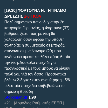
[19:30] ΦΟΡΤΟΥΝΑ Ν. - ΝΤΙΝΑΜΟ 
ΔΡΕΣΔΗΣ
 2-3 ΓΚΟΛ
Πολύ σημαντικό παιχνίδι για την 2η 
κατηγορία Γερμανίας, η Φορτούνε (37) 
βαθμούς ξέρει πως με νίκη θα 
χαλαρώση όσον αφορά την υπόθεη 
σωτηρίας ή συμμετοχής σε μπαράζ, 
απέναντι σε μια Ντινάμο (29) που 
κινδυνεύει άμεσα και θέλει πάση θυσία 
την νίκη. Δύσκολο παιχνίδι για 
προγνωστικά με τους μπουκ να δίνουν 
πολύ χαμηλά τον άσσο. Προσωπικά 
βλέπω 2-3 γκολ στην αναμέτρηση.. 5/6 
τελευταία παιχνίδια επιβεβαιώνει το 
σημείο η Δρέσδη
Stoiximan.gr
 1.98
«21+ |Αρμόδιος Ρυθμιστής ΕΕΕΠ | 