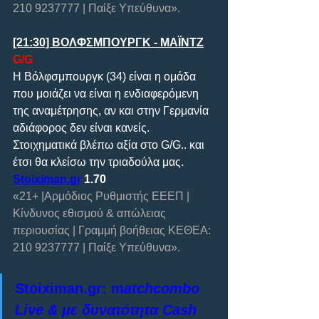
210 9237777 | Παίξε Υπεύθυνα».
[21:30] ΒΟΛΦΣΜΠΟΥΡΓΚ - ΜΑΪΝΤΖ
G/G
Η Βόλφσμπουργκ (34) είναι η ομάδα 
που μοιάζει να είναι η ενδιαφερόμενη 
της αναμέτρησης, αν και στην Γερμανία 
αδιάφορος δεν είναι κανείς. 
Στοιχηματικά βλέπω αξία στο G/G.. και 
έτσι θα κλείσω την τριαδούλα μας.
Stoiximan.gr
 1.70
«21+ |Αρμόδιος Ρυθμιστής ΕΕΕΠ | 
Κίνδυνος εθισμού & απώλειας 
περιουσίας | Γραμμή βοήθειας ΚΕΘΕΑ: 
210 9237777 | Παίξε Υπεύθυνα». 
Stoiximan.gr: m
atchcombo 
Live & με δυνατότητα Cash 