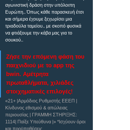
αγωνιστική δράση στην υπόλοιπη 
Ευρώπη.. Όπως κάθε παρασκευή έτσι 
και σήμερα έχουμε ξεχωρίσει μια 
τριαδούλα ταμείου.. με σκοπό φυσικά 
να φτιάξουμε την κάβα μας για το 
σουκού..
Ζήσε την επόμενη φάση του 
παιχνιδιού με το app της 
bwin. Αμέτρητα 
πρωταθλήματα, χιλιάδες 
στοιχηματικές επιλογές!
«21+ |Αρμόδιος Ρυθμιστής ΕΕΕΠ | 
Κίνδυνος εθισμού & απώλειας 
περιουσίας | ΓΡΑΜΜΗ ΣΤΗΡΙΞΗΣ: 
1114| Παίξε Υπεύθυνα |» *Ισχύουν όροι 
και προϋποθέσεις   