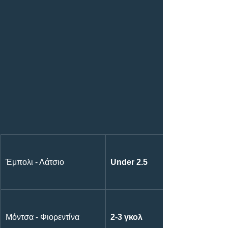
Έμπολι - Λάτσιο
Under 2.5
Μόντσα - Φιορεντίνα
2-3 γκολ