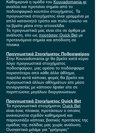
Καθημερινά η ομάδα του
Kouvadomania.gr
αναλύει και προτείνει σημεία από το
ποδοσφαιρικό κουπόνι στοιχήματος. Τα
προγνωστικά στοιχήματος είναι γραμμένα με
απλό κατανοητό τρόπο και πολύ εύκολο να
τα βρείτε μέσα στην ιστοσελίδα.
Τα προγνωστικά μας είναι είτε σε άρθρα με
ανάλυση, είτε ως
προτάσεις Quick Bet
με
προτεινόμενα σημεία και απόδοση σε
πίνακα.
Προγνωστικά Στοιχήματος Ποδοσφαίρου
Στην Kouvadomania.gr θα βρείτε κατά κύριο
λόγο προγνωστικά στοιχήματος
ποδοσφαίρου, μας αρέσει το ποδόσφαιρο
περισσότερο από κάθε άλλο άθλημα,
παρόλα αυτά κάποιες φορές θα βρείτε και
προγνωστικά άλλων αθλημάτων είτε μέσο
συνεργασίας με κάποιον tipster είτε σε
περιπτώσεις μεγάλων διοργανώσεων.
Προγνωστικά Στοιχήματος Quick Bet
Τα προγνωστικά στοιχήματος
Quick Bet
είναι ένας πίνακας προτάσεων ο οποίος
ανανεώνεται σχεδόν καθημερινά και
παρουσιάζει κάποιες βασικές προτάσεις της
ομάδας της σελίδας μας χωρίς ανάλυση.
Ουσιαστικά μιλάμε για "γρήγορες"