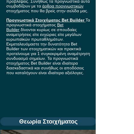
προβλέψεις. Συνήθως τα προγνωστικά αυτά
συμβαδίζουν με τα
άρθρα προγνωστικών
στοιχήματος που θα βρείς στην σελίδα μας.
Προγνωστικά Στοιχήματος Bet Builder
Τα
προγνωστικά στοιχήματος
Bet
Builder
δίνονται κυρίως σε σπουδαίες
αναμετρήσεις είτε ενχώριες είτε μεγάλων
ευρωπαϊκών πρωταθλημάτων.
Εκμεταλευόμαστε την δυνατότητα Bet
Builder των στοιχηματικών και πρακτικά
προτείνουμε για 1 συγκεκριμένη αναμέτρηση
συνδυασμό σημείων. Τα προγνωστικά
στοιχήματος Bet Builder είναι ιδιαίτερα
διασκεδαστικά και συνήθως οι αποδόσεις
που καταλήγουν είναι ιδιαίτερα αξιόλογες.
Θεωρία Στοιχήματος