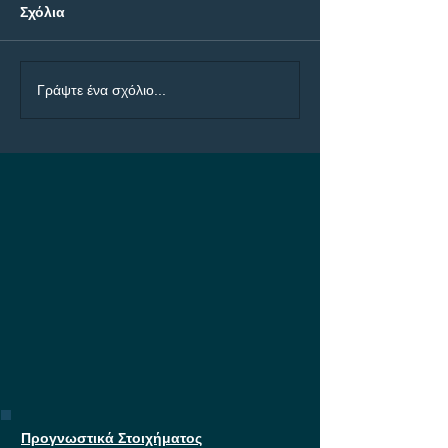
Σχόλια
Προγνωστικά Ημέρας
ΠΑΟΚ - Άντερλε
Γράψτε ένα σχόλιο...
07/08
μάχη για τη εί
στους ομίλους 
Europa League,
έπαθλο* ανταμο
Stoiximan!
Προγνωστικά Στοιχήματος