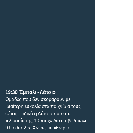
19:30 Έμπολι - Λάτσιο
Ομάδες που δεν σκοράρουν με 
ιδιαίτερη ευκολία στα παιχνίδια τους 
φέτος. Ειδικά η Λάτσιο που στα 
τελευταία της 10 παιχνίδια επιβεβαιώνει 
9 Under 2.5. Χωρίς περιθώριο 