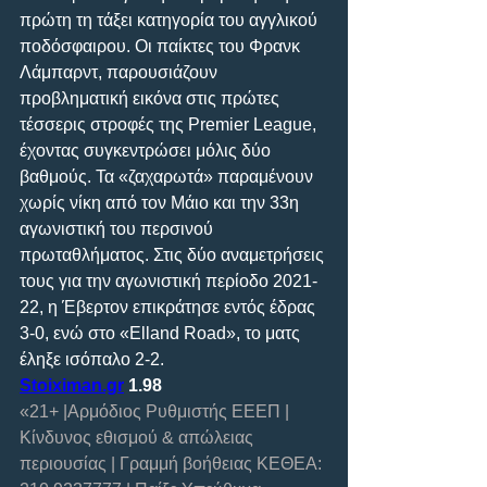
πρώτη τη τάξει κατηγορία του αγγλικού 
ποδόσφαιρου. Οι παίκτες του Φρανκ 
Λάμπαρντ, παρουσιάζουν 
προβληματική εικόνα στις πρώτες 
τέσσερις στροφές της Premier League, 
έχοντας συγκεντρώσει μόλις δύο 
βαθμούς. Τα «ζαχαρωτά» παραμένουν 
χωρίς νίκη από τον Μάιο και την 33η 
αγωνιστική του περσινού 
πρωταθλήματος. Στις δύο αναμετρήσεις 
τους για την αγωνιστική περίοδο 2021-
22, η Έβερτον επικράτησε εντός έδρας 
3-0, ενώ στο «Elland Road», το ματς 
έληξε ισόπαλο 2-2.
Stoiximan.gr
 1.98  
«21+ |Αρμόδιος Ρυθμιστής ΕΕΕΠ | 
Κίνδυνος εθισμού & απώλειας 
περιουσίας | Γραμμή βοήθειας ΚΕΘΕΑ: 