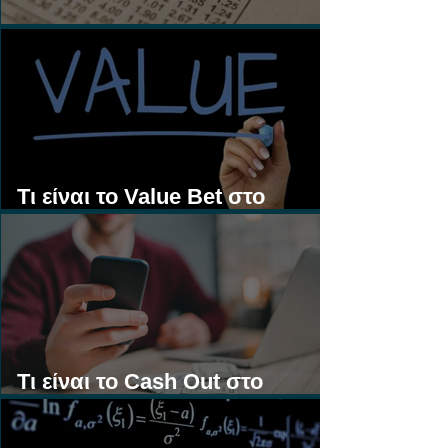
Τι είναι τα Ασιατικά Χάντικαπ;
Τι είναι το Value Bet στο
Στοίχημα;
Τι είναι το Cash Out στο
Στοίχημα;