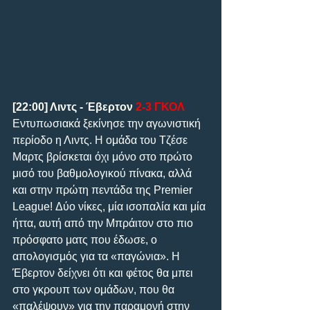
[22:00]
Λιντς - Έβερτον 
2-3 ΓΚΟΛ
Εντυπωσιακά ξεκίνησε την αγωνιστική 
περίοδο η Λιντς. Η ομάδα του Τζέσε 
Μαρτς βρίσκεται όχι μόνο στο πρώτο 
μισό του βαθμολογικού πίνακα, αλλά 
και στην πρώτη πεντάδα της Premier 
League! Δύο νίκες, μία ισοπαλία και μία 
ήττα, αυτή από την Μπράιτον στο πιο 
πρόσφατο ματς που έδωσε, ο 
απολογισμός για τα «παγώνια». Η 
Έβερτον δείχνει ότι και φέτος θα μπει 
στο γκρουπ των ομάδων, που θα 
«παλέψουν» για την παραμονή στην 