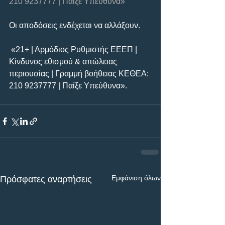
210 9237777 | Παίξε Υπεύθυνα»     
Oι αποδόσεις ενδέχεται να αλλάξουν.
 «21+ | Αρμόδιος Ρυθμιστής ΕΕΕΠ | 
Κίνδυνος εθισμού & απώλειας 
περιουσίας | Γραμμή βοήθειας ΚΕΘΕΑ: 
210 9237777 | Παίξε Υπεύθυνα».
Εμφάνιση όλων
Πρόσφατες αναρτήσεις