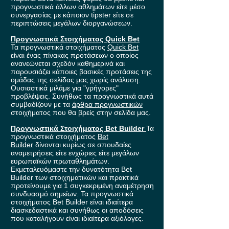
προγνωστικά άλλων αθλημάτων είτε μέσο
συνεργασίας με κάποιον tipster είτε σε
περιπτώσεις μεγάλων διοργανώσεων.
Προγνωστικά Στοιχήματος Quick Bet
Τα προγνωστικά στοιχήματος
Quick Bet
είναι ένας πίνακας προτάσεων ο οποίος
ανανεώνεται σχεδόν καθημερινά και
παρουσιάζει κάποιες βασικές προτάσεις της
ομάδας της σελίδας μας χωρίς ανάλυση.
Ουσιαστικά μιλάμε για "γρήγορες"
προβλέψεις. Συνήθως τα προγνωστικά αυτά
συμβαδίζουν με τα
άρθρα προγνωστικών
στοιχήματος που θα βρείς στην σελίδα μας.
Προγνωστικά Στοιχήματος Bet Builder
Τα
προγνωστικά στοιχήματος
Bet
Builder
δίνονται κυρίως σε σπουδαίες
αναμετρήσεις είτε ενχώριες είτε μεγάλων
ευρωπαϊκών πρωταθλημάτων.
Εκμεταλευόμαστε την δυνατότητα Bet
Builder των στοιχηματικών και πρακτικά
προτείνουμε για 1 συγκεκριμένη αναμέτρηση
συνδυασμό σημείων. Τα προγνωστικά
στοιχήματος Bet Builder είναι ιδιαίτερα
διασκεδαστικά και συνήθως οι αποδόσεις
που καταλήγουν είναι ιδιαίτερα αξιόλογες.