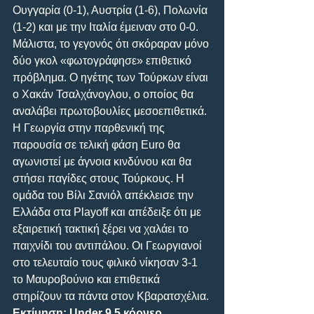
Ουγγαρία (0-1), Αυστρία (1-6), Πολωνία 
(1-2) και με την Ιταλία έμειναν στο 0-0. 
Μάλιστα, το γεγονός ότι σκόραραν μόνο 
δύο γκολ «φωτογράφησε» επιθετικό 
πρόβλημα. Ο ηγέτης των Τούρκων είναι 
ο Χακάν Τσαλχάνογλου, ο οποίος θα 
αναλάβει πρωτοβουλίες μεσοεπιθετικά.
Η Γεωργία στην παρθενική της 
παρουσία σε τελική φάση Euro θα 
αγωνιστεί με άγνοια κινδύνου και θα 
στήσει παγίδες στους Τούρκους. Η 
ομάδα του Βίλι Σανιόλ απέκλεισε την 
Ελλάδα στα Playoff και απέδειξε ότι με 
εξαιρετική τακτική ξέρει να χαλάει το 
παιχνίδι του αντιπάλου. Οι Γεωργιανοί 
στο τελευταίο τους φιλικό νίκησαν 3-1 
το Μαυροβούνιο και επιθετικά 
στηρίζουν τα πάντα στον Κβαρατσχέλια.
Εκτίμηση: Under 9.5 κόρνερ