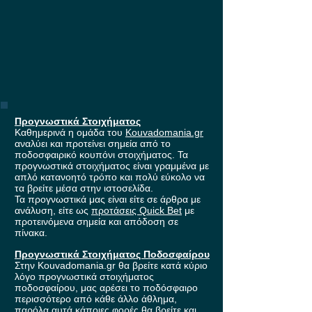
Προγνωστικά Στοιχήματος
Καθημερινά η ομάδα του
Kouvadomania.gr
αναλύει και προτείνει σημεία από το
ποδοσφαιρικό κουπόνι στοιχήματος. Τα
προγνωστικά στοιχήματος είναι γραμμένα με
απλό κατανοητό τρόπο και πολύ εύκολο να
τα βρείτε μέσα στην ιστοσελίδα.
Τα προγνωστικά μας είναι είτε σε άρθρα με
ανάλυση, είτε ως
προτάσεις Quick Bet
με
προτεινόμενα σημεία και απόδοση σε
πίνακα.
Προγνωστικά Στοιχήματος Ποδοσφαίρου
Στην Kouvadomania.gr θα βρείτε κατά κύριο
λόγο προγνωστικά στοιχήματος
ποδοσφαίρου, μας αρέσει το ποδόσφαιρο
περισσότερο από κάθε άλλο άθλημα,
παρόλα αυτά κάποιες φορές θα βρείτε και