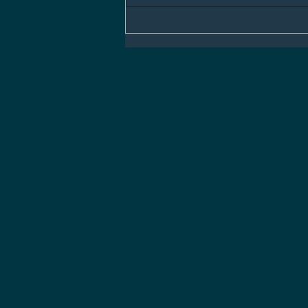
Προγνωστικά Ημέρας 07/08