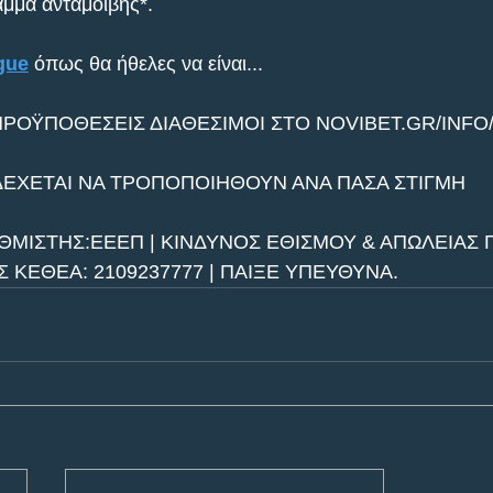
μμα ανταμοιβής*.
gue
 όπως θα ήθελες να είναι...
ΠΡΟΫΠΟΘΕΣΕΙΣ ΔΙΑΘΕΣΙΜΟΙ ΣΤΟ NOVIBET.GR/INFO
ΔΕΧΕΤΑΙ ΝΑ ΤΡΟΠΟΠΟΙΗΘΟΥΝ ΑΝΑ ΠΑΣΑ ΣΤΙΓΜΗ
ΘΜΙΣΤΗΣ:ΕΕΕΠ | ΚΙΝΔΥΝΟΣ ΕΘΙΣΜΟΥ & ΑΠΩΛΕΙΑΣ Π
ΚΕΘΕΑ: 2109237777 | ΠΑΙΞΕ ΥΠΕΥΘΥΝΑ.