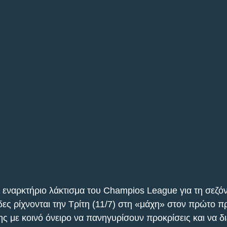
 εναρκτήριο λάκτισμα του Champios League για τη σεζόν
ες ρίχνονται την Τρίτη (11/7) στη «μάχη» στον πρώτο πρ
ς με κοινό όνειρο να πανηγυρίσουν προκρίσεις και να δι