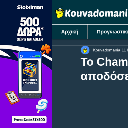
Αρχική
Προγνωστικ
Kouvadomania
11 
To Cham
αποδόσε