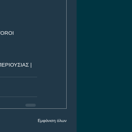
/OROI
ΕΡΙΟΥΣΙΑΣ | 
Εμφάνιση όλων