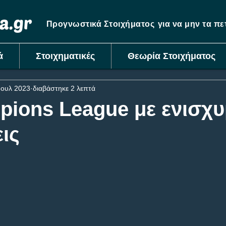
Προγνωστικά Στοιχήματος
για να μην τα π
ά
Στοιχηματικές
Θεωρία Στοιχήματος
Ιουλ 2023
διαβάστηκε 2 λεπτά
pions League με ενισχυ
ις