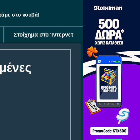
ετάμε στο κουβά!
Στοίχημα στο Ίντερνετ
μένες