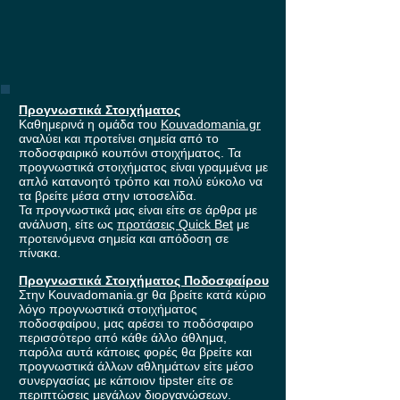
Προγνωστικά Στοιχήματος
Καθημερινά η ομάδα του
Kouvadomania.gr
αναλύει και προτείνει σημεία από το
ποδοσφαιρικό κουπόνι στοιχήματος. Τα
προγνωστικά στοιχήματος είναι γραμμένα με
απλό κατανοητό τρόπο και πολύ εύκολο να
τα βρείτε μέσα στην ιστοσελίδα.
Τα προγνωστικά μας είναι είτε σε άρθρα με
ανάλυση, είτε ως
προτάσεις Quick Bet
με
προτεινόμενα σημεία και απόδοση σε
πίνακα.
Προγνωστικά Στοιχήματος Ποδοσφαίρου
Στην Kouvadomania.gr θα βρείτε κατά κύριο
λόγο προγνωστικά στοιχήματος
ποδοσφαίρου, μας αρέσει το ποδόσφαιρο
περισσότερο από κάθε άλλο άθλημα,
παρόλα αυτά κάποιες φορές θα βρείτε και
προγνωστικά άλλων αθλημάτων είτε μέσο
συνεργασίας με κάποιον tipster είτε σε
περιπτώσεις μεγάλων διοργανώσεων.