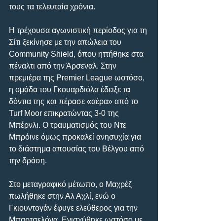
τους τα τελευταία χρόνια.
Η τρέχουσα αγωνιστική περίοδος για τη 
Σίτι ξεκίνησε με την απώλεια του 
Community Shield, όπου ηττήθηκε στα 
πέναλτι από την Άρσεναλ. Στην 
πρεμιέρα της Premier League ωστόσο, 
η ομάδα του Γκουαρδιόλα έδειξε τα 
δόντια της και πέρασε «αέρα» από το 
Turf Moor επικρατώντας 3-0 της 
Μπέρνλι. Ο τραυματισμός του Ντε 
Μπρόινε όμως προκαλεί ανησυχία για 
το διάστημα απουσίας του Βέλγου από 
την δράση.
Στο μεταγραφικό μέτωπο, ο Μαχρέζ 
πωλήθηκε στην Αλ Αχλί, ενώ ο 
Γκιουντογάν έφυγε ελεύθερος για την 
Μπαρτσελόνα. Ενισχύθηκε ωστόσο με 