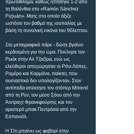
πρωτάθλημα, καθώς ηττήθηκε 1-2 από 
τη Βαλένθια στο «Ramón Sánchez 
Pizjuán». Ματς στο οποίο άξιζε 
ωστόσο τον βαθμό της ισοπαλίας με 
βάση τη συνολική εικόνα του 90λεπτου.
Στο μεταγραφικό πάρε - δώσε βγαίνει 
κερδισμένη για την ώρα. Πούλησε τον 
Ρεκίκ στην Αλ Τζαζίρα, ενώ ως 
ελεύθεροι αποχώρησαν οι Ρόνι Λόπες, 
Ρομέρο και Καρμόνα, παίκτες που 
ουσιαστικά δεν υπολογίζονταν. Στον 
αντίποδα απέκτησε τον στόπερ Μπαντέ 
από τη Ρεν, τον μέσο Σόου από την 
Άιντραχτ Φρανκφούρτης και τον 
αριστερό μπακ Πεντρόσα από την 
Εσπανιόλ.
Η Σίτι μπαίνει ως φαβορί στην 