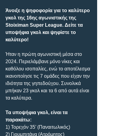
Άνοιξε η ψηφοφορία για το καλύτερο 
γκολ της 16ης αγωνιστικής της 
Stoiximan Super League. Δείτε τα 
υποψήφια γκολ και ψηφίστε το 
καλύτερο!
Ήταν η πρώτη αγωνιστική μέσα στο 
2024. Περιελάμβανε μόνο νίκες και 
καθόλου ισοπαλίες, ενώ το αποτέλεσμα 
ικανοποίησε τις 7 ομάδες που είχαν την 
ιδιότητα της γηπεδούχου. Συνολικά 
μπήκαν 23 γκολ και τα 6 από αυτά είναι 
τα καλύτερα.
Τα υποψήφια γκολ, είναι τα 
παρακάτω:
1) Τορεχόν 35’ (Παναιτωλικός)
2) Γιουμπιτάνα (Ατρόμητος)