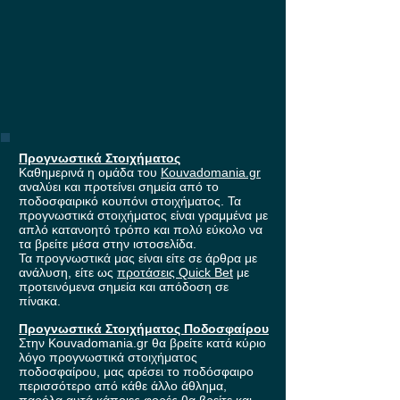
Προγνωστικά Στοιχήματος
Καθημερινά η ομάδα του
Kouvadomania.gr
αναλύει και προτείνει σημεία από το
ποδοσφαιρικό κουπόνι στοιχήματος. Τα
προγνωστικά στοιχήματος είναι γραμμένα με
απλό κατανοητό τρόπο και πολύ εύκολο να
τα βρείτε μέσα στην ιστοσελίδα.
Τα προγνωστικά μας είναι είτε σε άρθρα με
ανάλυση, είτε ως
προτάσεις Quick Bet
με
προτεινόμενα σημεία και απόδοση σε
πίνακα.
Προγνωστικά Στοιχήματος Ποδοσφαίρου
Στην Kouvadomania.gr θα βρείτε κατά κύριο
λόγο προγνωστικά στοιχήματος
ποδοσφαίρου, μας αρέσει το ποδόσφαιρο
περισσότερο από κάθε άλλο άθλημα,
παρόλα αυτά κάποιες φορές θα βρείτε και