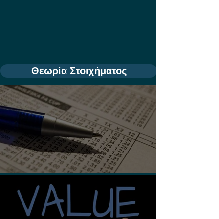
Θεωρία Στοιχήματος
Τι είναι τα Ασιατικά Χάντικαπ;