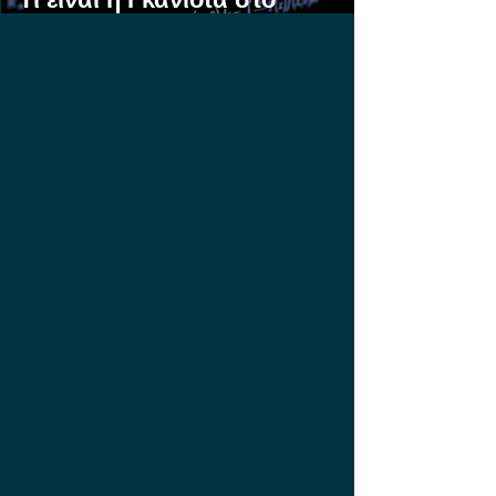
Στοίχημα;