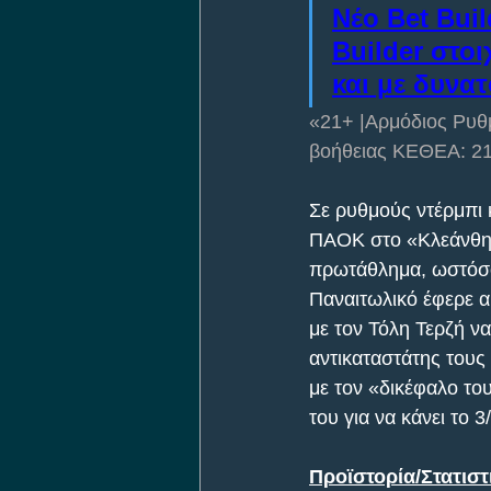
Nέο Bet Buil
Builder στοι
και με δυνατ
«21+ |Αρμόδιος Ρυθμ
βοήθειας ΚΕΘΕΑ: 21
Σε ρυθμούς ντέρμπι κ
ΠΑΟΚ στο «Κλεάνθης 
πρωτάθλημα, ωστόσο,
Παναιτωλικό έφερε 
με τον Τόλη Τερζή ν
αντικαταστάτης τους
με τον «δικέφαλο το
του για να κάνει το 3/
Προϊστορία/Στατιστ