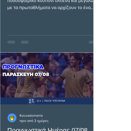
ποδοσφαιρικό κουπόνι ολοένα και μεγαλώνει
με τα πρωταθλήματα να αρχίζουν το ένα
μετά το άλλο. Ανοίξαμε βιβλία, εφημερίδες
και sites, μελέτησαμε και ετοιμάσαμε την
αγαπημένη τριαδούλα με στόχο το ταμείο.
21:00 Αϊντχόβεν - Φορτούνα Σ. Σέντρα έχει
και η Eredivisie στην Ολλανδία, όπου η
Αϊντχόφεν επιδιώκει να αρχίσει με τον
καλύτερο δυνατό τρόπο την προσπάθεια
υπεράσπισης των σκήπτρων της. Η
πρωταθλήτρια του Πίτερ Μπος που
κυριάρχησε την πε
Kouvadomania
πριν από 3 ημέρες
Προγνωστικά Ημέρας 07/08