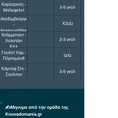
Καρλσρούη -
3-5 γκολ
Μπίλεφελντ
Μαγδεμβούργο
Χ2(Δ)
-
Μπραουνσβάιγκ
Ντάρμσταντ -
2-3 γκολ
Χολστάιν
Κίελ
Γουέστ Χαμ -
G/G
Πόρτσμουθ
Κάρντιφ Σίτι -
3-5 γκολ
Σουίντον
Σελίδα 1 από 1
✍️Mηνυμα από την ομάδα της
Kouvadomania.gr