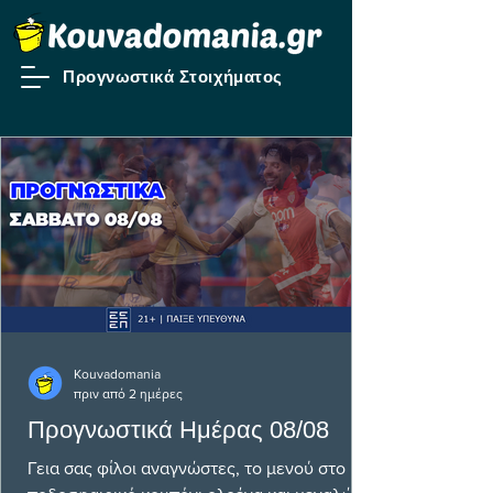
Προγνωστικά Στοιχήματος
Kouvadomania
πριν από 2 ημέρες
Προγνωστικά Ημέρας 08/08
Γεια σας φίλοι αναγνώστες, το μενού στο