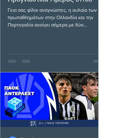
Γεια σας φίλοι αναγνώστες, η αυλαία των
πρωταθλημάτων στην Ολλανδία και την
Πορτογαλία ανοίγει σήμερα με δύο
αναμετρήσεις που έχουν ενδιαφέρον.
Ανοίξαμε βιβλία, εφημερίδες και sites,
μελέτησαμε και ετοιμάσαμε την αγαπημένη
τριαδούλα με στόχο το ταμείο. 22:15 Εστορίλ
- Φαμαλικάο Η Εστορίλ υποδέχεται τη
Φαμαλικάο στο πρώτο παιχνίδι του
πορτογαλικού πρωταθλήματος για τη νέα
σεζόν. Οι γηπεδούχοι εξασφάλισαν σχετικά
άνετα την παραμονή τους την προηγούμενη
σεζόν, τερματίζοντας στην