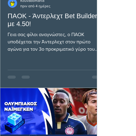
Kouvadomania
πριν από 4 ημέρες
ΠΑΟΚ - Άντερλεχτ Bet Builder
με 4.50!
Γεια σας φίλοι αναγνώστες, ο ΠΑΟΚ
υποδέχεται την Άντερλεχτ στον πρώτο
αγώνα για τον 3ο προκριματικό γύρο του
Europa League και καλείται να κάνει το
πρώτο βήμα για τα Playoffs στις 20:45 στη
Τούμπα. Η ομάδα μας μελέτησε και ξεχώρισε
τα σημεία της πρότασης Bet Builder για την
αναμέτρηση. Η ομάδα του Αλέσιο Λίσι έκανε
το καθήκον της με τη Ντιναμό Κιέβου και
πήρε την πρώτη από τις τρεις προκρίσεις
που χρειάζεται για να βρεθεί και φέτος στη
League Phase του Europa League. Μετά το