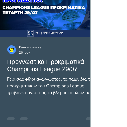
κληρονομιά το προβάδισμα του 3-2 από το
πρώτο ματς και με μοναδικό στόχο να πάρει
το «εισιτήριο» για
Kouvadomania
29 Ιουλ
Προγνωστικά Προκριματικά
Champions League 29/07
Γεια σας φίλοι αναγνώστες, τα παιχνίδια των
προκριματικών του Champions League
τραβάνε πάνω τους τα βλέμματα όλων των
ποδοσφαιρόφιλων και υπάρχουν κάποιες
αναμετρήσεις που ξεχωρίζουν. Ανοίξαμε
βιβλία, εφημερίδες και sites, μελέτησαμε και
ετοιμάσαμε την αγαπημένη τριαδούλα με
στόχο το ταμείο. 18:00 Καϊρατ - Ομόνοια Η