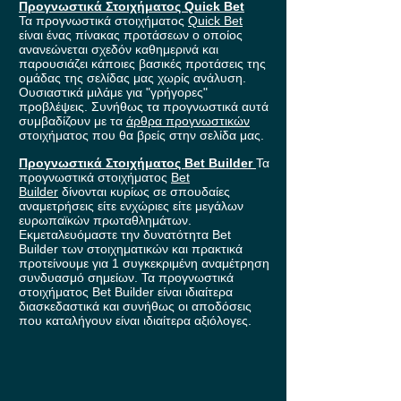
Προγνωστικά Στοιχήματος Quick Bet
Τα προγνωστικά στοιχήματος
Quick Bet
είναι ένας πίνακας προτάσεων ο οποίος
ανανεώνεται σχεδόν καθημερινά και
παρουσιάζει κάποιες βασικές προτάσεις της
ομάδας της σελίδας μας χωρίς ανάλυση.
Ουσιαστικά μιλάμε για "γρήγορες"
προβλέψεις. Συνήθως τα προγνωστικά αυτά
συμβαδίζουν με τα
άρθρα προγνωστικών
στοιχήματος που θα βρείς στην σελίδα μας.
Προγνωστικά Στοιχήματος Bet Builder
Τα
προγνωστικά στοιχήματος
Bet
Builder
δίνονται κυρίως σε σπουδαίες
αναμετρήσεις είτε ενχώριες είτε μεγάλων
ευρωπαϊκών πρωταθλημάτων.
Εκμεταλευόμαστε την δυνατότητα Bet
Builder των στοιχηματικών και πρακτικά
προτείνουμε για 1 συγκεκριμένη αναμέτρηση
συνδυασμό σημείων. Τα προγνωστικά
στοιχήματος Bet Builder είναι ιδιαίτερα
διασκεδαστικά και συνήθως οι αποδόσεις
που καταλήγουν είναι ιδιαίτερα αξιόλογες.