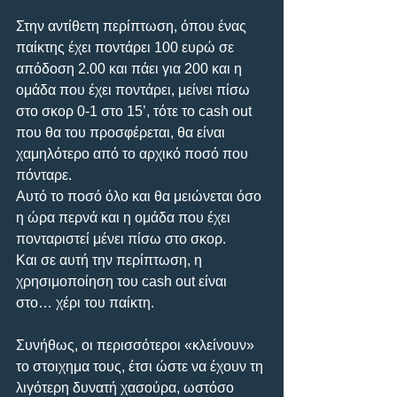
Στην αντίθετη περίπτωση, όπου ένας 
παίκτης έχει ποντάρει 100 ευρώ σε 
απόδοση 2.00 και πάει για 200 και η 
ομάδα που έχει ποντάρει, μείνει πίσω 
στο σκορ 0-1 στο 15’, τότε το cash out 
που θα του προσφέρεται, θα είναι 
χαμηλότερο από το αρχικό ποσό που 
πόνταρε.
Αυτό το ποσό όλο και θα μειώνεται όσο 
η ώρα περνά και η ομάδα που έχει 
πονταριστεί μένει πίσω στο σκορ. 
Και σε αυτή την περίπτωση, η 
χρησιμοποίηση του cash out είναι 
στο… χέρι του παίκτη.
Συνήθως, οι περισσότεροι «κλείνουν» 
το στοιχημα τους, έτσι ώστε να έχουν τη 
λιγότερη δυνατή χασούρα, ωστόσο 