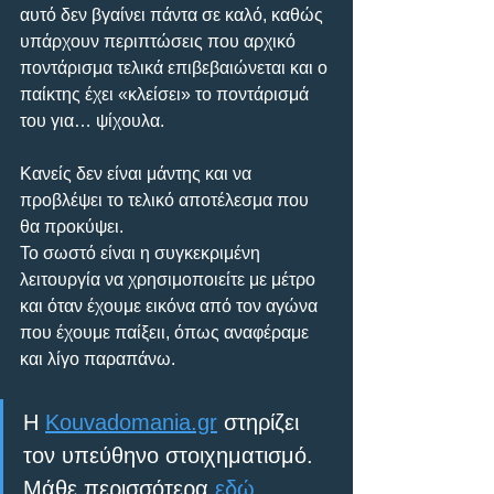
αυτό δεν βγαίνει πάντα σε καλό, καθώς 
υπάρχουν περιπτώσεις που αρχικό 
ποντάρισμα τελικά επιβεβαιώνεται και ο 
παίκτης έχει «κλείσει» το ποντάρισμά 
του για… ψίχουλα.
Κανείς δεν είναι μάντης και να 
προβλέψει το τελικό αποτέλεσμα που 
θα προκύψει. 
Το σωστό είναι η συγκεκριμένη 
λειτουργία να χρησιμοποιείτε με μέτρο 
και όταν έχουμε εικόνα από τον αγώνα 
που έχουμε παίξειι, όπως αναφέραμε 
και λίγο παραπάνω.
Η 
Kouvadomania.gr
 στηρίζει 
τον υπεύθηνο στοιχηματισμό.
Μάθε περισσότερα 
εδώ