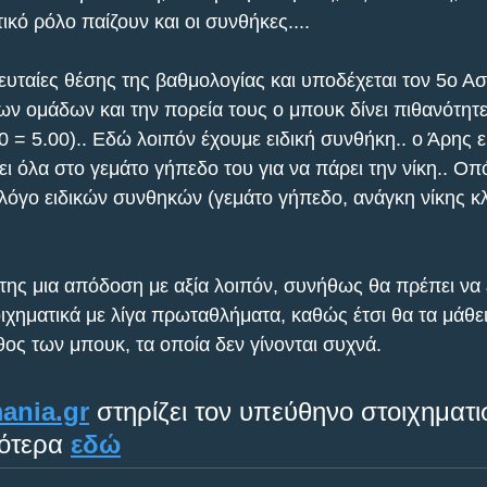
ικό ρόλο παίζουν και οι συνθήκες....
λευταίες θέσης της βαθμολογίας και υποδέχεται τον 5ο Α
ων ομάδων και την πορεία τους ο μπουκ δίνει πιθανότητε
= 5.00).. Εδώ λοιπόν έχουμε ειδική συνθήκη.. ο Άρης εί
ει όλα στο γεμάτο γήπεδο του για να πάρει την νίκη.. Ο
 λόγο ειδικών συνθηκών (γεμάτο γήπεδο, ανάγκη νίκης κ
κτης μια απόδοση με αξία λοιπόν, συνήθως θα πρέπει να 
οιχηματικά με λίγα πρωταθλήματα, καθώς έτσι θα τα μάθει
θος των μπουκ, τα οποία δεν γίνονται συχνά.
ania.gr
 στηρίζει τον υπεύθηνο στοιχηματι
ότερα 
εδώ