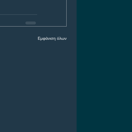
Εμφάνιση όλων