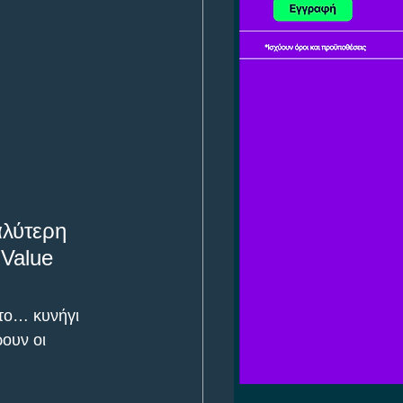
αλύτερη 
Value 
 το… κυνήγι 
ουν οι 