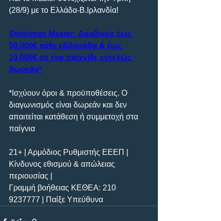
(28/9) με το Ελλάδα-Β.Ιρλανδία! 
Stoiximan Master: Διεκδικείς έως 
50.000€ κάθε εβδομάδα & έως 
10.000€ σε ένα παιχνίδι, εντελώς 
δωρεάν*
*Ισχύουν όροι & προϋποθέσεις. Ο 
διαγωνισμός είναι δωρεάν και δεν 
απαιτείται κατάθεση ή συμμετοχή στα 
παίγνια
21+ | Αρμόδιος Ρυθμιστής ΕΕΕΠ | 
Κίνδυνος εθισμού & απώλειας 
περιουσίας |
Γραμμή βοήθειας ΚΕΘΕΑ: 210 
9237777 | Παίξε Υπεύθυνα