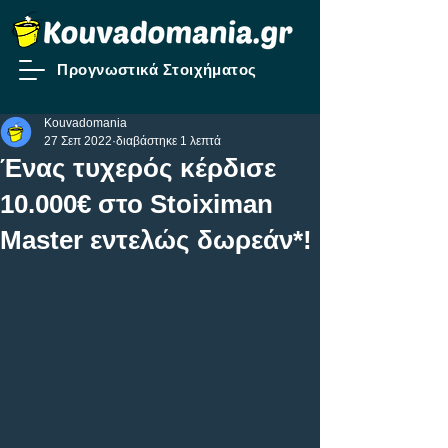
Προγνωστικά Στοιχήματος
Kouvadomania
27 Σεπ 2022
διαβάστηκε 1 λεπτά
Ένας τυχερός κέρδισε
10.000€ στο Stoiximan
Master εντελώς δωρεάν*!