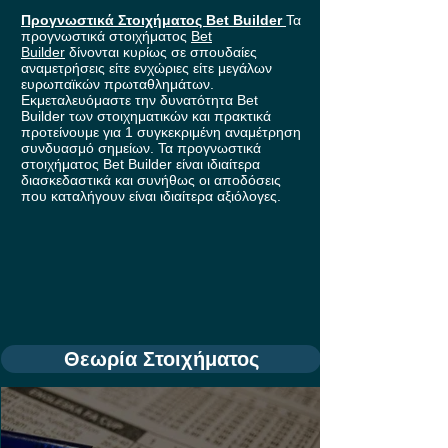
Προγνωστικά Στοιχήματος Bet Builder
Τα
προγνωστικά στοιχήματος
Bet
Builder
δίνονται κυρίως σε σπουδαίες
αναμετρήσεις είτε ενχώριες είτε μεγάλων
ευρωπαϊκών πρωταθλημάτων.
Εκμεταλευόμαστε την δυνατότητα Bet
Builder των στοιχηματικών και πρακτικά
προτείνουμε για 1 συγκεκριμένη αναμέτρηση
συνδυασμό σημείων. Τα προγνωστικά
στοιχήματος Bet Builder είναι ιδιαίτερα
διασκεδαστικά και συνήθως οι αποδόσεις
που καταλήγουν είναι ιδιαίτερα αξιόλογες.
Θεωρία Στοιχήματος