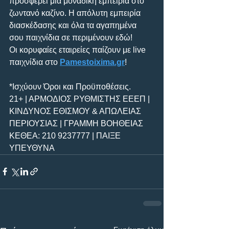
προσφέρει μια μοναδική εμπειρία στο 
ζωντανό καζίνο. Η απόλυτη εμπειρία 
διασκέδασης και όλα τα αγαπημένα 
σου παιχνίδια σε περιμένουν εδώ!
Οι κορυφαίες εταιρείες παίζουν με live 
παιχνίδια στο 
Pamestoixima.gr
!
*Ισχύουν Όροι και Προϋποθέσεις.
21+ | ΑΡΜΟΔΙΟΣ ΡΥΘΜΙΣΤΗΣ ΕΕΕΠ | 
ΚΙΝΔΥΝΟΣ ΕΘΙΣΜΟΥ & ΑΠΩΛΕΙΑΣ 
ΠΕΡΙΟΥΣΙΑΣ | ΓΡΑΜΜΗ ΒΟΗΘΕΙΑΣ 
ΚΕΘΕΑ: 210 9237777 | ΠΑΙΞΕ 
ΥΠΕΥΘΥΝΑ