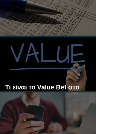
Τι είναι τα Ασιατικά Χάντικαπ;
Τι είναι το Value Bet στο
Στοίχημα;