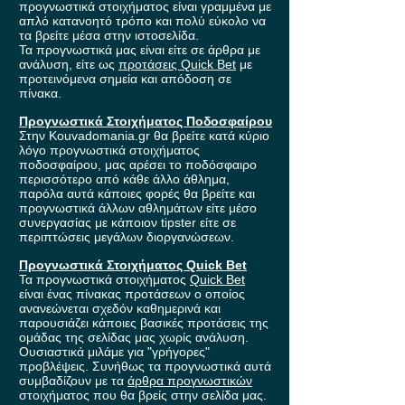
προγνωστικά στοιχήματος είναι γραμμένα με
απλό κατανοητό τρόπο και πολύ εύκολο να
τα βρείτε μέσα στην ιστοσελίδα.
Τα προγνωστικά μας είναι είτε σε άρθρα με
ανάλυση, είτε ως
προτάσεις Quick Bet
με
προτεινόμενα σημεία και απόδοση σε
πίνακα.
Προγνωστικά Στοιχήματος Ποδοσφαίρου
Στην Kouvadomania.gr θα βρείτε κατά κύριο
λόγο προγνωστικά στοιχήματος
ποδοσφαίρου, μας αρέσει το ποδόσφαιρο
περισσότερο από κάθε άλλο άθλημα,
παρόλα αυτά κάποιες φορές θα βρείτε και
προγνωστικά άλλων αθλημάτων είτε μέσο
συνεργασίας με κάποιον tipster είτε σε
περιπτώσεις μεγάλων διοργανώσεων.
Προγνωστικά Στοιχήματος Quick Bet
Τα προγνωστικά στοιχήματος
Quick Bet
είναι ένας πίνακας προτάσεων ο οποίος
ανανεώνεται σχεδόν καθημερινά και
παρουσιάζει κάποιες βασικές προτάσεις της
ομάδας της σελίδας μας χωρίς ανάλυση.
Ουσιαστικά μιλάμε για "γρήγορες"
προβλέψεις. Συνήθως τα προγνωστικά αυτά
συμβαδίζουν με τα
άρθρα προγνωστικών
στοιχήματος που θα βρείς στην σελίδα μας.