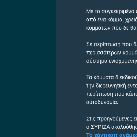
Με το συγκεκριμένο 
από ένα κόμμα, χρει
κομμάτων που δε θα 
Σε περίπτωση που δε
περισσότερων κομμάτ
σύστημα ενισχυμένης
Τα κόμματα διεκδικο
την διερευνητική εν
περίπτωση που κάποι
αυτοδυναμία.
Στις προηγούμενες 
ο ΣΥΡΙΖΑ ακολούθησε
To χάντικαπ ανάμεσ