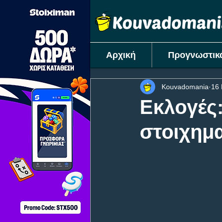
Αρχική
Προγνωστικ
Kouvadomania
16 
Εκλογές:
στοιχημα