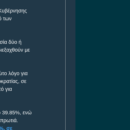
 Κυβέρνησης 
ό των 
σία δύο ή 
ιεξαχθούν με 
το λόγο για 
κρατίας, σε 
ό για 
 39.85%, ενώ 
πρωτιά. 
%, σε 