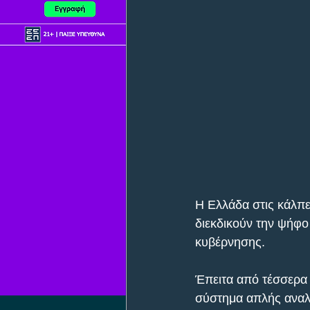
Η Ελλάδα στις κάλπε
διεκδικούν την ψήφο
κυβέρνησης.
Έπειτα από τέσσερα χ
σύστημα απλής αναλ