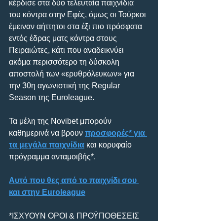
κέρδισε στα δύο τελευταία παιχνίδια 
του κόντρα στην Εφές, όμως οι Τούρκοι 
έμειναν αήττητοι στα έξι πιο πρόσφατα 
εντός έδρας ματς κόντρα στους 
Πειραιώτες, κάτι που αναδεικνύει 
ακόμα περισσότερο τη δύσκολη 
αποστολή των «ερυθρόλευκων» για 
την 30η αγωνιστική της Regular 
Season της Euroleague.
Τα μέλη της Novibet μπορούν 
καθημερινά να βρουν 
προσφορές* για 
τα μεγάλα παιχνίδια
 και κορυφαίο 
πρόγραμμα ανταμοιβής*.
Αυτό που θες από το παιχνίδι σου 
και στην Euroleague
*ΙΣΧΥΟΥΝ ΟΡΟΙ & ΠΡΟΫΠΟΘΕΣΕΙΣ 