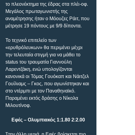
το πλεονέκτημα της έδρας στα πλέι-οφ. 
Μεγάλος πρωταγωνιστής της 
αναμέτρησης ήταν ο Μόουζες Ράιτ, που 
μέτρησε 19 πόντους με 9/9 δίποντα.
Το τεχνικό επιτελείο των 
«ερυθρόλευκων» θα περιμένει μέχρι 
την τελευταία στιγμή για να μάθει το 
status του τραυματία Γιαννούλη 
Λαρεντζάκη, ενώ υπολογίζονται 
κανονικά οι Τόμας Γουόκαπ και Νάιτζελ 
Γουίλιαμς – Γκος, που αγωνίστηκαν και 
στο ντέρμπι με τον Παναθηναϊκό. 
Παραμένει εκτός δράσης ο Νίκολα 
Μιλουτίνοφ.
Εφές – Ολυμπιακός 1:1.80 2:2.00
Στην άλλη μεριά, η Εφές βρίσκεται πιο 