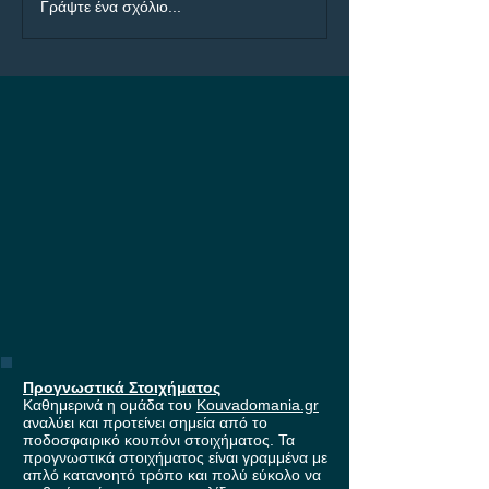
ΠΑΟΚ - Άντερλεχτ: Η
ΠΑΟΚ - Άντερλε
Γράψτε ένα σχόλιο...
μάχη για τη είσοδο
Builder με 4.50!
στους ομίλους του
Europa League, με
έπαθλο* ανταμοιβής στη
Stoiximan!
Προγνωστικά Στοιχήματος
Καθημερινά η ομάδα του
Kouvadomania.gr
αναλύει και προτείνει σημεία από το
ποδοσφαιρικό κουπόνι στοιχήματος. Τα
προγνωστικά στοιχήματος είναι γραμμένα με
απλό κατανοητό τρόπο και πολύ εύκολο να