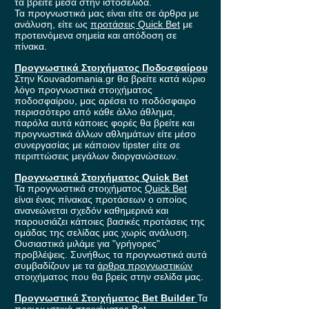
τα βρείτε μέσα στην ιστοσελίδα.
Τα προγνωστικά μας είναι είτε σε άρθρα με
ανάλυση, είτε ως
προτάσεις Quick Bet
με
προτεινόμενα σημεία και απόδοση σε
πίνακα.
Προγνωστικά Στοιχήματος Ποδοσφαίρου
Στην Kouvadomania.gr θα βρείτε κατά κύριο
λόγο προγνωστικά στοιχήματος
ποδοσφαίρου, μας αρέσει το ποδόσφαιρο
περισσότερο από κάθε άλλο άθλημα,
παρόλα αυτά κάποιες φορές θα βρείτε και
προγνωστικά άλλων αθλημάτων είτε μέσο
συνεργασίας με κάποιον tipster είτε σε
περιπτώσεις μεγάλων διοργανώσεων.
Προγνωστικά Στοιχήματος Quick Bet
Τα προγνωστικά στοιχήματος
Quick Bet
είναι ένας πίνακας προτάσεων ο οποίος
ανανεώνεται σχεδόν καθημερινά και
παρουσιάζει κάποιες βασικές προτάσεις της
ομάδας της σελίδας μας χωρίς ανάλυση.
Ουσιαστικά μιλάμε για "γρήγορες"
προβλέψεις. Συνήθως τα προγνωστικά αυτά
συμβαδίζουν με τα
άρθρα προγνωστικών
στοιχήματος που θα βρείς στην σελίδα μας.
Προγνωστικά Στοιχήματος Bet Builder
Τα
προγνωστικά στοιχήματος
Bet