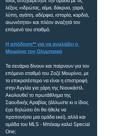
ίδιος αποχαιρέτησε την ομάδα με τις 
λέξεις «ιδρώτας, αίμα, δάκρυα, χαρά, 
λύπη, αγάπη, αδέρφια, ιστορία, καρδιά, 
αιωνιότητα» και πλέον αναζητά τον 
επόμενό του σταθμό.
Η απόδοση** για να αναλάβει ο 
Μουρίνιο τον Ολυμπιακό
Τα σενάρια δίνουν και παίρνουν για τον 
επόμενο σταθμό του Ζοζέ Μουρίνιο, με 
το επικρατέστερο να είναι η επιστροφή 
στην Αγγλία για χάρη της Νιουκάστλ. 
Ακολουθεί το πρωτάθλημα της 
Σαουδικής Αραβίας (άλλωστε κι ο ίδιος 
έχει δηλώσει ότι θα ήθελε να 
προπονήσει μια ομάδα εκεί), αλλά και 
ομάδα του MLS - Μπέκαμ καλεί Special 
One;