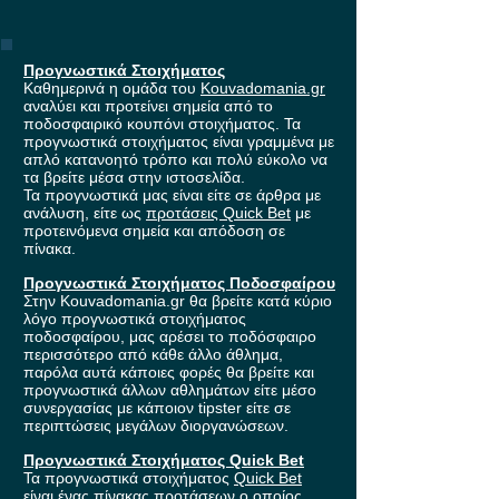
Προγνωστικά Στοιχήματος
Καθημερινά η ομάδα του
Kouvadomania.gr
αναλύει και προτείνει σημεία από το
ποδοσφαιρικό κουπόνι στοιχήματος. Τα
προγνωστικά στοιχήματος είναι γραμμένα με
απλό κατανοητό τρόπο και πολύ εύκολο να
τα βρείτε μέσα στην ιστοσελίδα.
Τα προγνωστικά μας είναι είτε σε άρθρα με
ανάλυση, είτε ως
προτάσεις Quick Bet
με
προτεινόμενα σημεία και απόδοση σε
πίνακα.
Προγνωστικά Στοιχήματος Ποδοσφαίρου
Στην Kouvadomania.gr θα βρείτε κατά κύριο
λόγο προγνωστικά στοιχήματος
ποδοσφαίρου, μας αρέσει το ποδόσφαιρο
περισσότερο από κάθε άλλο άθλημα,
παρόλα αυτά κάποιες φορές θα βρείτε και
προγνωστικά άλλων αθλημάτων είτε μέσο
συνεργασίας με κάποιον tipster είτε σε
περιπτώσεις μεγάλων διοργανώσεων.
Προγνωστικά Στοιχήματος Quick Bet
Τα προγνωστικά στοιχήματος
Quick Bet
είναι ένας πίνακας προτάσεων ο οποίος