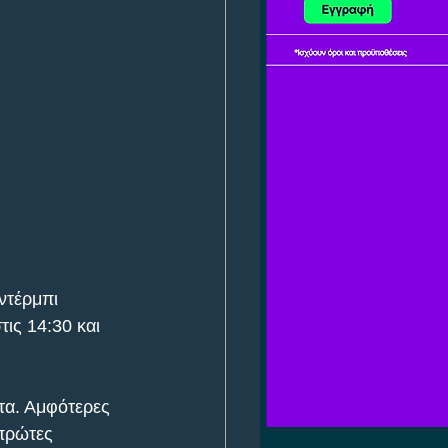
ντέρμπι 
ις 14:30 και 
τα. Αμφότερες 
πρώτες 