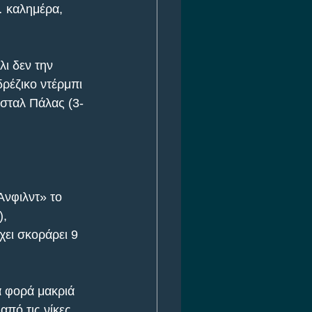
… καλημέρα, 
ι δεν την 
ρέζικο ντέρμπι 
ίσταλ Πάλας (3-
Άνφιλντ» το 
, 
ει σκοράρει 9 
α φορά μακριά 
από τις νίκες 