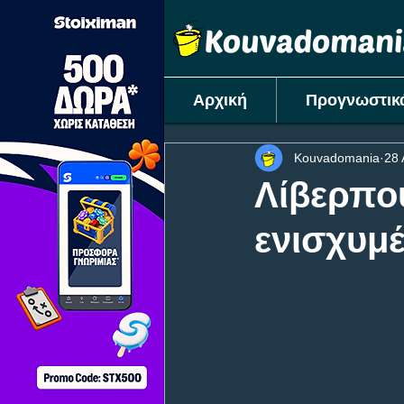
Αρχική
Προγνωστικ
Kouvadomania
28 
Λίβερπου
ενισχυμ