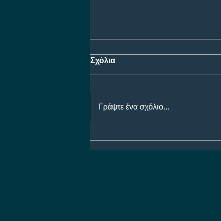
Σχόλια
Γράψτε ένα σχόλιο...
ΠΑΟΚ - Άντερλεχτ: Η μάχη
για τη είσοδο στους ομίλους
του Europa League, με
έπαθλο* ανταμοιβής στη
Stoiximan!