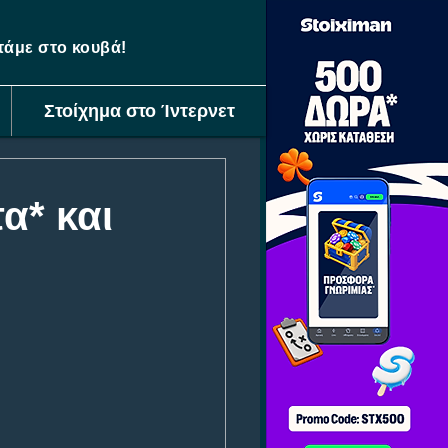
ετάμε στο κουβά!
Στοίχημα στο Ίντερνετ
α* και