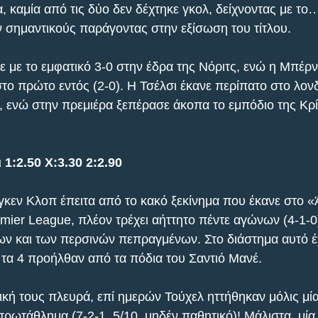
, καμία από τις δύο δεν δέχτηκε γκολ, δείχνοντας με το
σημαντικούς παράγοντας στην εξίσωση του τίτλου.
 με το εμφατικό 3-0 στην έδρα της Νόριτς, ενώ η Μπέρνλ
το πρώτο εντός (2-0). Η Τσέλσι έκανε περίπατο στο λονδ
), ενώ στην πρεμιέρα ξεπέρασε άκοπα το εμπόδιο της Κρ
1:2.50 X:3.30 2:2.90
γκεν Κλοπ έπειτα από το κακό ξεκίνημα που έκανε στο «
mier League, πλέον τρέχει αήττητο πέντε αγώνων (4-1-0)
 και των περσινών πεπραγμένων. Στο διάστημα αυτό έχ
 τα 4 προήλθαν από τα πόδια του Σαντιό Μανέ.
ική τους πλευρά, επί ημερών Τούχελ ηττήθηκαν μόλις μί
ρωτάθλημα (7-2-1, 5/10  μηδέν παθητικό)! Μάλιστα, μία 