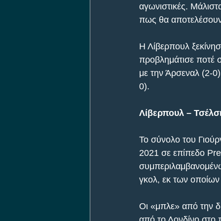
αγωνιστικές. Μάλιστα
πως θα αποτελέσουν 
Η Λίβερπουλ ξεκίνησε
προβλημάτισε ποτέ σ
με την Άρσεναλ (2-0
0).
Λίβερπουλ – Τσέλσι 
Το σύνολο του Γιούρ
2021 σε επίπεδο Pre
συμπεριλαμβανομένων
γκολ, εκ των οποίων
Οι «μπλε» από την δ
από το Λονδίνο στο π