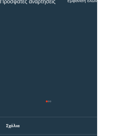
Εμφάνιση όλων
Πρόσφατες αναρτήσεις
Σχόλια