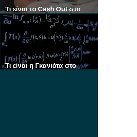
Τι είναι το Cash Out στο
Στοίχημα;
Τι είναι η Γκανιότα στο
Στοίχημα;