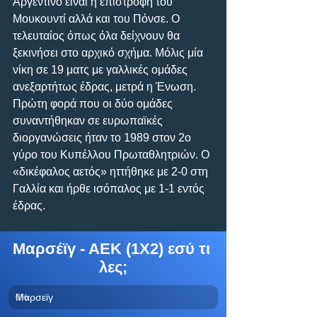
Αργεντινό είναι η επιστροφή του 
Μουκουντί αλλά και του Πόνσε. Ο 
τελευταίος όπως όλα δείχνουν θα 
ξεκινήσει στο αρχικό σχήμα. Μόλις μία 
νίκη σε 19 ματς με γαλλικές ομάδες 
ανεξαρτήτως έδρας, μετρά η Ένωση. 
Πρώτη φορά που οι δύο ομάδες 
συναντήθηκαν σε ευρωπαϊκές 
διοργανώσεις ήταν το 1989 στον 2ο 
γύρο του Κυπέλλου Πρωταθλητριών. Ο 
«δικέφαλος αετός» ηττήθηκε με 2-0 στη 
Γαλλία και ήρθε ισόπαλος με 1-1 εντός 
έδρας.
Μαρσέϊγ - ΑΕΚ (1Χ2) εσύ τι 
λες;
Μαρσεϊγ
0
%