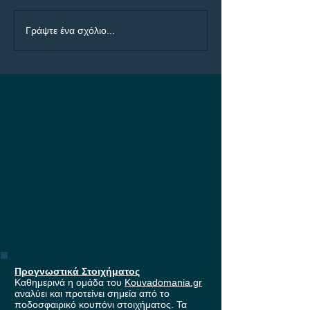
Προγνωστικά Ημέρας
ΠΑΟΚ - Άντερλε
Γράψτε ένα σχόλιο...
07/08
μάχη για τη εί
στους ομίλους 
Europa League,
έπαθλο* ανταμο
Stoiximan!
Προγνωστικά Στοιχήματος
Καθημερινά η ομάδα του
Kouvadomania.gr
αναλύει και προτείνει σημεία από το
ποδοσφαιρικό κουπόνι στοιχήματος. Τα