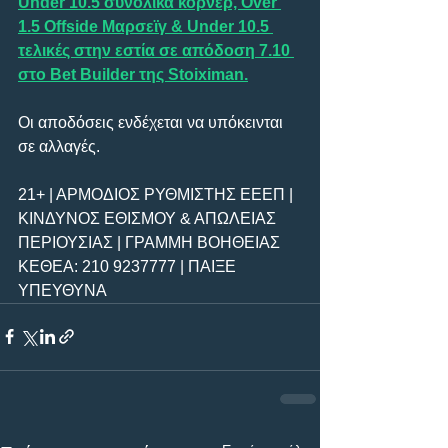
Under 10.5 συνολικά κόρνερ, Over 
1.5 Offside Μαρσεϊγ & Under 10.5 
τελικές στην εστία σε απόδοση 7.10 
στο Bet Builder της Stoiximan.
Οι αποδόσεις ενδέχεται να υπόκεινται 
σε αλλαγές.       
21+ | ΑΡΜΟΔΙΟΣ ΡΥΘΜΙΣΤΗΣ ΕΕΕΠ | 
ΚΙΝΔΥΝΟΣ ΕΘΙΣΜΟΥ & ΑΠΩΛΕΙΑΣ 
ΠΕΡΙΟΥΣΙΑΣ | ΓΡΑΜΜΗ ΒΟΗΘΕΙΑΣ 
ΚΕΘΕΑ: 210 9237777 | ΠΑΙΞΕ 
ΥΠΕΥΘΥΝΑ