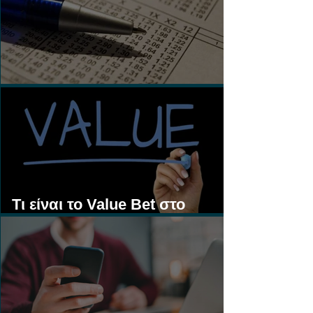
Τι είναι τα Ασιατικά Χάντικαπ;
Τι είναι το Value Bet στο
Στοίχημα;