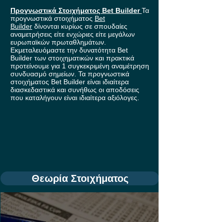
Προγνωστικά Στοιχήματος Bet Builder
Τα
προγνωστικά στοιχήματος
Bet
Builder
δίνονται κυρίως σε σπουδαίες
αναμετρήσεις είτε ενχώριες είτε μεγάλων
ευρωπαϊκών πρωταθλημάτων.
Εκμεταλευόμαστε την δυνατότητα Bet
Builder των στοιχηματικών και πρακτικά
προτείνουμε για 1 συγκεκριμένη αναμέτρηση
συνδυασμό σημείων. Τα προγνωστικά
στοιχήματος Bet Builder είναι ιδιαίτερα
διασκεδαστικά και συνήθως οι αποδόσεις
που καταλήγουν είναι ιδιαίτερα αξιόλογες.
Θεωρία Στοιχήματος