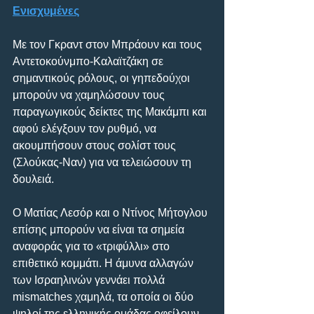
Ενισχυμένες
Με τον Γκραντ στον Μπράουν και τους 
Αντετοκούνμπο-Καλαϊτζάκη σε 
σημαντικούς ρόλους, οι γηπεδούχοι 
μπορούν να χαμηλώσουν τους 
παραγωγικούς δείκτες της Μακάμπι και 
αφού ελέγξουν τον ρυθμό, να 
ακουμπήσουν στους σολίστ τους 
(Σλούκας-Ναν) για να τελειώσουν τη 
δουλειά.
Ο Ματίας Λεσόρ και ο Ντίνος Μήτογλου 
επίσης μπορούν να είναι τα σημεία 
αναφοράς για το «τριφύλλι» στο 
επιθετικό κομμάτι. Η άμυνα αλλαγών 
των Ισραηλινών γεννάει πολλά 
mismatches χαμηλά, τα οποία οι δύο 
ψηλοί της ελληνικής ομάδας οφείλουν 