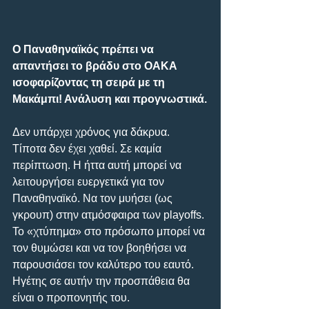
O Παναθηναϊκός πρέπει να 
απαντήσει το βράδυ στο ΟΑΚΑ 
ισοφαρίζοντας τη σειρά με τη 
Μακάμπι! Ανάλυση και προγνωστικά.
Δεν υπάρχει χρόνος για δάκρυα. 
Τίποτα δεν έχει χαθεί. Σε καμία 
περίπτωση. Η ήττα αυτή μπορεί να 
λειτουργήσει ευεργετικά για τον 
Παναθηναϊκό. Να τον μυήσει (ως 
γκρουπ) στην ατμόσφαιρα των playoffs. 
Το «χτύπημα» στο πρόσωπο μπορεί να 
τον θυμώσει και να τον βοηθήσει να 
παρουσιάσει τον καλύτερο του εαυτό. 
Hγέτης σε αυτήν την προσπάθεια θα 
είναι ο προπονητής του. 