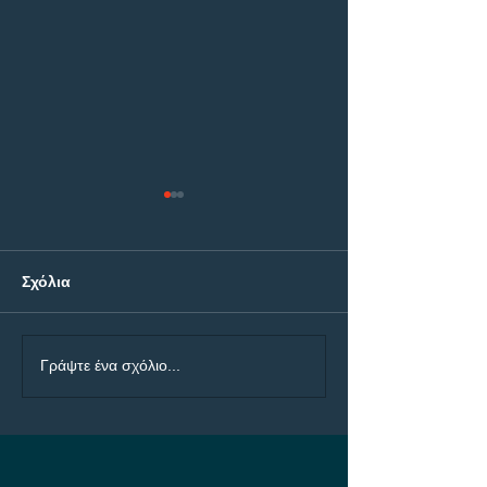
Σχόλια
ΠΑΟΚ - Άντερλεχτ Bet
Ολυμπιακός - Ν
Γράψτε ένα σχόλιο...
Builder με 4.50!
Bet Builder με 5