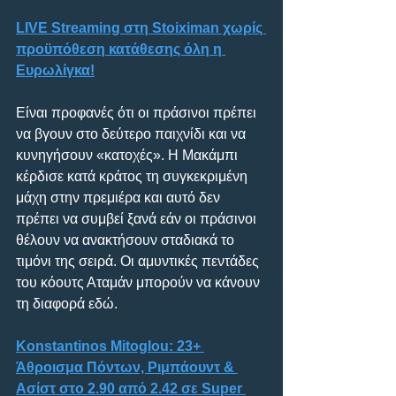
LIVE Streaming στη Stoiximan χωρίς 
προϋπόθεση κατάθεσης όλη η 
Ευρωλίγκα!
Είναι προφανές ότι οι πράσινοι πρέπει 
να βγουν στο δεύτερο παιχνίδι και να 
κυνηγήσουν «κατοχές». Η Μακάμπι 
κέρδισε κατά κράτος τη συγκεκριμένη 
μάχη στην πρεμιέρα και αυτό δεν 
πρέπει να συμβεί ξανά εάν οι πράσινοι 
θέλουν να ανακτήσουν σταδιακά το 
τιμόνι της σειρά. Οι αμυντικές πεντάδες 
του κόουτς Αταμάν μπορούν να κάνουν 
τη διαφορά εδώ. 
Konstantinos Mitoglou: 23+ 
Άθροισμα Πόντων, Ριμπάουντ & 
Ασίστ στο 2.90 από 2.42 σε Super 