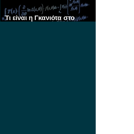
Τι είναι η Γκανιότα στο
Στοίχημα;