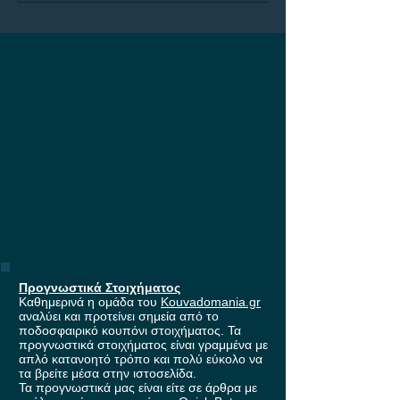
στους ομίλους του
Europa League, με
έπαθλο* ανταμοιβής στη
Stoiximan!
Προγνωστικά Στοιχήματος
Καθημερινά η ομάδα του
Kouvadomania.gr
αναλύει και προτείνει σημεία από το
ποδοσφαιρικό κουπόνι στοιχήματος. Τα
προγνωστικά στοιχήματος είναι γραμμένα με
απλό κατανοητό τρόπο και πολύ εύκολο να
τα βρείτε μέσα στην ιστοσελίδα.
Τα προγνωστικά μας είναι είτε σε άρθρα με