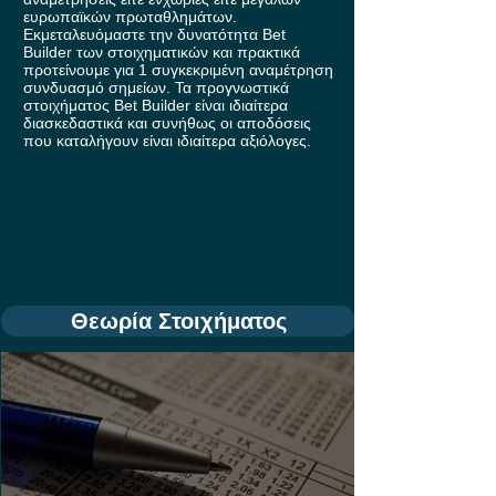
ευρωπαϊκών πρωταθλημάτων.
Εκμεταλευόμαστε την δυνατότητα Bet
Builder των στοιχηματικών και πρακτικά
προτείνουμε για 1 συγκεκριμένη αναμέτρηση
συνδυασμό σημείων. Τα προγνωστικά
στοιχήματος Bet Builder είναι ιδιαίτερα
διασκεδαστικά και συνήθως οι αποδόσεις
που καταλήγουν είναι ιδιαίτερα αξιόλογες.
Θεωρία Στοιχήματος