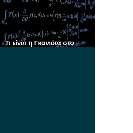
Τι είναι η Γκανιότα στο
Στοίχημα;