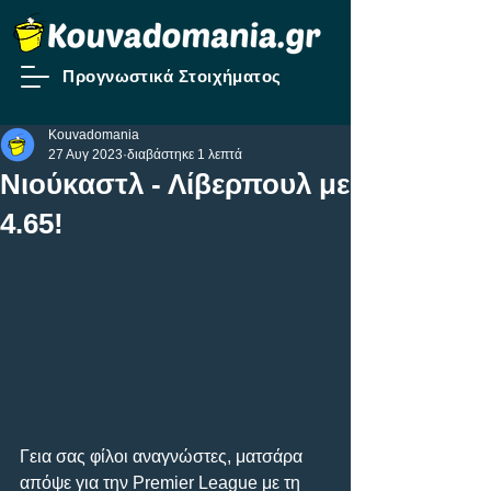
Προγνωστικά Στοιχήματος
Kouvadomania
27 Αυγ 2023
διαβάστηκε 1 λεπτά
Νιούκαστλ - Λίβερπουλ με
4.65!
Γεια σας φίλοι αναγνώστες, ματσάρα 
απόψε για την Premier League με τη 