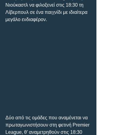
Νιούκαστλ να φιλοξενεί στις 18:30 τη 
Λίβερπουλ σε ένα παιχνίδι με ιδιαίτερα 
μεγάλο ενδιαφέρον.
Δύο από τις ομάδες που αναμένεται να 
πρωταγωνιστήσουν στη φετινή Premier 
League, θ’ αναμετρηθούν στις 18:30 