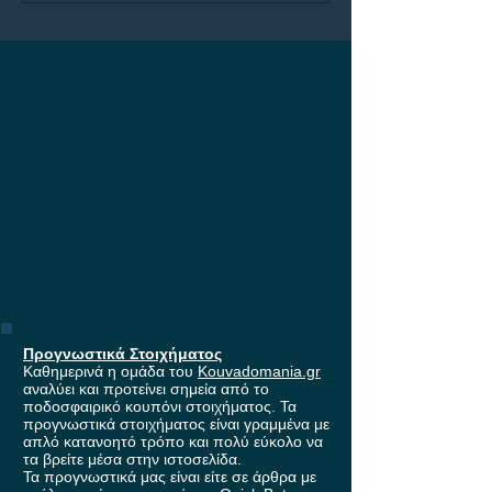
στους ομίλους 
Europa League,
έπαθλο* ανταμο
Stoiximan!
Προγνωστικά Στοιχήματος
Καθημερινά η ομάδα του
Kouvadomania.gr
αναλύει και προτείνει σημεία από το
ποδοσφαιρικό κουπόνι στοιχήματος. Τα
προγνωστικά στοιχήματος είναι γραμμένα με
απλό κατανοητό τρόπο και πολύ εύκολο να
τα βρείτε μέσα στην ιστοσελίδα.
Τα προγνωστικά μας είναι είτε σε άρθρα με