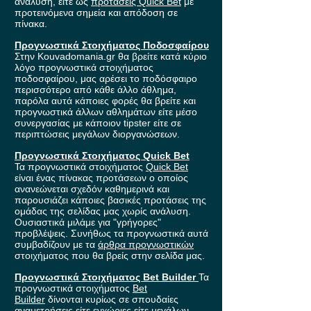
ανάλυση, είτε ως
προτάσεις Quick Bet
με
προτεινόμενα σημεία και απόδοση σε
πίνακα.
Προγνωστικά Στοιχήματος Ποδοσφαίρου
Στην Kouvadomania.gr θα βρείτε κατά κύριο
λόγο προγνωστικά στοιχήματος
ποδοσφαίρου, μας αρέσει το ποδόσφαιρο
περισσότερο από κάθε άλλο άθλημα,
παρόλα αυτά κάποιες φορές θα βρείτε και
προγνωστικά άλλων αθλημάτων είτε μέσο
συνεργασίας με κάποιον tipster είτε σε
περιπτώσεις μεγάλων διοργανώσεων.
Προγνωστικά Στοιχήματος Quick Bet
Τα προγνωστικά στοιχήματος
Quick Bet
είναι ένας πίνακας προτάσεων ο οποίος
ανανεώνεται σχεδόν καθημερινά και
παρουσιάζει κάποιες βασικές προτάσεις της
ομάδας της σελίδας μας χωρίς ανάλυση.
Ουσιαστικά μιλάμε για "γρήγορες"
προβλέψεις. Συνήθως τα προγνωστικά αυτά
συμβαδίζουν με τα
άρθρα προγνωστικών
στοιχήματος που θα βρείς στην σελίδα μας.
Προγνωστικά Στοιχήματος Bet Builder
Τα
προγνωστικά στοιχήματος
Bet
Builder
δίνονται κυρίως σε σπουδαίες
αναμετρήσεις είτε ενχώριες είτε μεγάλων