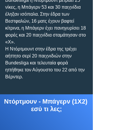
Bundesliga η Ντόρτμουντ μετράει 25 
νίκες, η Μπάγερν 53 και 30 παιχνίδια 
έληξαν ισόπαλα. Στην έδρα των 
Βεστφαλών, 16 ματς έχουν βαφτεί 
κίτρινα, η Μπάγερν έχει πανηγυρίσει 18 
φορές και 20 παιχνίδια σταμάτησαν στο 
«Χ».
Η Ντόρτμουντ στην έδρα της τρέχει 
αήττητο σερί 20 παιχνιδιών στην 
Bundesliga και τελευταία φορά 
ηττήθηκε τον Αύγουστο του 22 από την 
Βέρντερ.
Ντόρτμουν - Μπάγερν (1Χ2) 
εσύ τι λες;