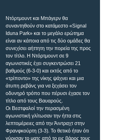
Ντόρτμουντ και Μπάγερν θα 
συναντηθούν στο κατάμεστο «Signal 
Iduna Park» και το μεγάλο ερώτημα 
είναι αν κάποια από τις δύο ομάδες θα 
συνεχίσει αήττητη την πορεία της προς 
τον τίτλο. Η Ντόρτμουντ σε 9 
αγωνιστικές έχει συγκεντρώσει 21 
βαθμούς (6-3-0) και εκτός από το 
«τρίποντο» της νίκης ψάχνει και μια 
άτυπη ρεβάνς για να ξεχάσει τον 
οδυνηρό τρόπο που πέρυσι έχασε τον 
τίτλο από τους Βαυαρούς.
Οι Βεστφαλοί την περασμένη 
αγωνιστική γλίτωσαν την ήττα στις 
λεπτομέρειες από την Άιντραχτ στην 
Φρανφκούρτη (3-3). Το θετικό ήταν ότι 
γύρισαν το ματς από το εις βάρος τους 