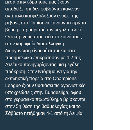
μέσα στην έδρα τους μας έχουν 
αποδείξει ότι δεν φοβούνται κανέναν 
αντίπαλο και φιλοδοξούν ενόψει της 
ρεβάνς στο Παρίσι να κάνουν το πρώτο 
βήμα με προορισμό τον μεγάλο τελικό. 
Οι «κίτρινοι» μπροστά στο κοινό τους 
στην κορυφαία διασυλλογική 
διοργάνωση είναι αήττητοι και στα 
προημιτελικά επικράτησαν με 4-2 της 
Ατλέτικο πανηγυρίζοντας μια μεγάλη 
πρόκριση. Στην Ντόρτμουντ για την 
εκπληκτική πορεία στο Champions 
League έχουν θυσιάσει τις αγωνιστικές 
υποχρεώσεις στην Bundesliga, αφού 
στο γερμανικό πρωτάθλημα βρίσκονται 
στην 5η θέση της βαθμολογίας και το 
Σάββατο ηττήθηκαν 4-1 από τη Λειψία.