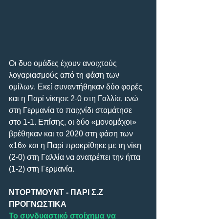
Οι δυο ομάδες έχουν ανοιχτούς 
λογαριασμούς από τη φάση των 
ομίλων. Εκεί συναντήθηκαν δύο φορές 
και η Παρί νίκησε 2-0 στη Γαλλία, ενώ 
στη Γερμανία το παιχνίδι σταμάτησε 
στο 1-1. Επίσης, οι δύο «μονομάχοι» 
βρέθηκαν και το 2020 στη φάση των 
«16» και η Παρί προκρίθηκε με τη νίκη 
(2-0) στη Γαλλία να ανατρέπει την ήττα 
(1-2) στη Γερμανία.
ΝΤΟΡΤΜΟΥΝΤ - ΠΑΡΙ Σ.Ζ 
ΠΡΟΓΝΩΣΤΙΚΑ
Το συνδυαστικό στοίχημα να 