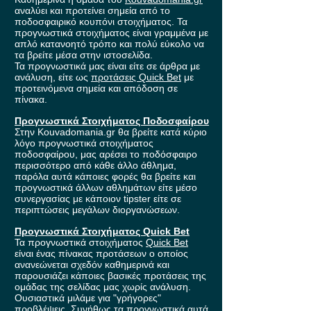
αναλύει και προτείνει σημεία από το
ποδοσφαιρικό κουπόνι στοιχήματος. Τα
προγνωστικά στοιχήματος είναι γραμμένα με
απλό κατανοητό τρόπο και πολύ εύκολο να
τα βρείτε μέσα στην ιστοσελίδα.
Τα προγνωστικά μας είναι είτε σε άρθρα με
ανάλυση, είτε ως
προτάσεις Quick Bet
με
προτεινόμενα σημεία και απόδοση σε
πίνακα.
Προγνωστικά Στοιχήματος Ποδοσφαίρου
Στην Kouvadomania.gr θα βρείτε κατά κύριο
λόγο προγνωστικά στοιχήματος
ποδοσφαίρου, μας αρέσει το ποδόσφαιρο
περισσότερο από κάθε άλλο άθλημα,
παρόλα αυτά κάποιες φορές θα βρείτε και
προγνωστικά άλλων αθλημάτων είτε μέσο
συνεργασίας με κάποιον tipster είτε σε
περιπτώσεις μεγάλων διοργανώσεων.
Προγνωστικά Στοιχήματος Quick Bet
Τα προγνωστικά στοιχήματος
Quick Bet
είναι ένας πίνακας προτάσεων ο οποίος
ανανεώνεται σχεδόν καθημερινά και
παρουσιάζει κάποιες βασικές προτάσεις της
ομάδας της σελίδας μας χωρίς ανάλυση.
Ουσιαστικά μιλάμε για "γρήγορες"
προβλέψεις. Συνήθως τα προγνωστικά αυτά