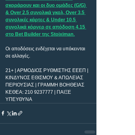
σκοράρουν και οι δυο ομάδες (G/G) 
& Over 2.5 συνολικά γκολ, Over 3.5 
συνολικές κάρτες & Under 10.5 
συνολικά κόρνερ σε απόδοση 4.15 
στο Bet Builder της Stoiximan.
Οι αποδόσεις ενδέχεται να υπόκεινται 
σε αλλαγές.
21+ | ΑΡΜΟΔΙΟΣ ΡΥΘΜΙΣΤΗΣ ΕΕΕΠ | 
ΚΙΝΔΥΝΟΣ ΕΘΙΣΜΟΥ & ΑΠΩΛΕΙΑΣ 
ΠΕΡΙΟΥΣΙΑΣ | ΓΡΑΜΜΗ ΒΟΗΘΕΙΑΣ 
ΚΕΘΕΑ: 210 9237777 | ΠΑΙΞΕ 
ΥΠΕΥΘΥΝΑ