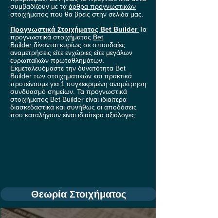
συμβαδίζουν με τα
άρθρα προγνωστικών
στοιχήματος που θα βρείς στην σελίδα μας.
Προγνωστικά Στοιχήματος Bet Builder
Τα
προγνωστικά στοιχήματος
Bet
Builder
δίνονται κυρίως σε σπουδαίες
αναμετρήσεις είτε ενχώριες είτε μεγάλων
ευρωπαϊκών πρωταθλημάτων.
Εκμεταλευόμαστε την δυνατότητα Bet
Builder των στοιχηματικών και πρακτικά
προτείνουμε για 1 συγκεκριμένη αναμέτρηση
συνδυασμό σημείων. Τα προγνωστικά
στοιχήματος Bet Builder είναι ιδιαίτερα
διασκεδαστικά και συνήθως οι αποδόσεις
που καταλήγουν είναι ιδιαίτερα αξιόλογες.
Θεωρία Στοιχήματος