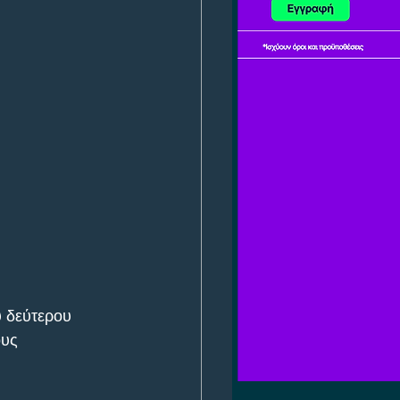
υ δεύτερου 
υς 