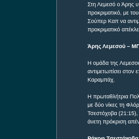
Στη Λεμεσό ο Άρης υ
προκριματικό, με το
Σούπερ Καπ να αντι
προκριματικό απέκλει
Άρης Λεμεσού – ΜΠ
Η ομάδα της Λεμεσο
αντιμετωπίσει στον 
Καραμπάχ.
Η πρωταθλήτρια Πολ
με δύο νίκες τη Φλό
Τσεστόχοβα (21:15),
άνετη πρόκριση απένα
Ράκοφ Τσεστόχοβα –