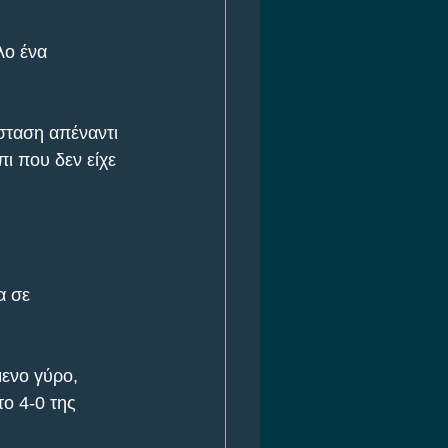
λο ένα 
σταση απέναντι 
ι που δεν είχε 
α σε 
ενο γύρο, 
ο 4-0 της 