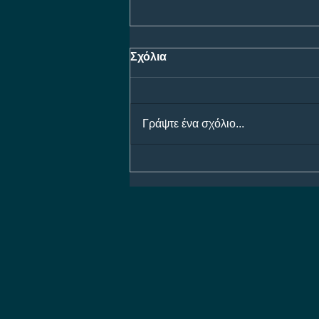
Σχόλια
Γράψτε ένα σχόλιο...
Ολυμπιακός - Ναϊμέγκεν
Bet Builder με 5.30!