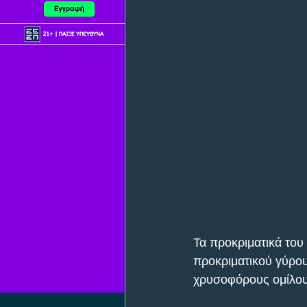
Τα προκριματικά του
προκριματικού γύρου
χρυσοφόρους ομίλου