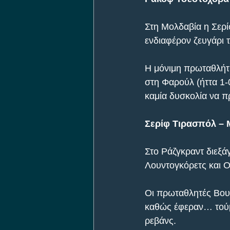
Στη Μολδαβία η Σερί
ενδιαφέρον ζευγάρι 
Η μόνιμη πρωταθλήτρ
στη Φαρούλ (ήττα 1-0
καμία δυσκολία να π
Σερίφ Τιρασπόλ – Μ
Στο Ράζγκραντ διεξά
Λουντογκόρετς και Ο
Οι πρωταθλητές Βου
καθώς έφεραν… τούμπ
ρεβάνς.