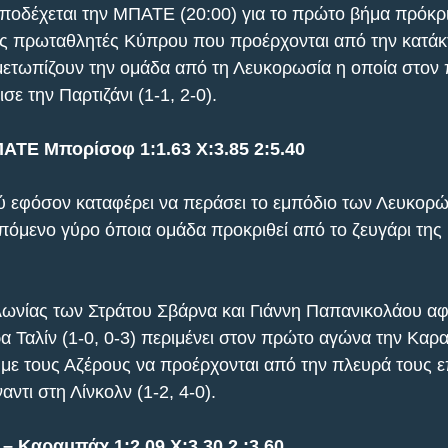
ποδέχεται την ΜΠΑΤΕ (20:00) για το πρώτο βήμα πρόκρι
υς πρωταθλητές Κύπρου που προέρχονται από την κατάκ
μετωπίζουν την ομάδα από τη Λευκορωσία η οποία στον
σε την Παρτιζάνι (1-1, 2-0).
ΑΤΕ Μπορίσοφ 1:1.63 X:3.85 2:5.40
ύ εφόσον καταφέρει να περάσει το εμπόδιο των Λευκορ
επόμενο γύρο όποια ομάδα προκριθεί από το ζευγάρι της
ωνίας των Στράτου Σβάρνα και Γιάννη Παπανικολάου αφ
ρα Ταλίν (1-0, 0-3) περιμένει στον πρώτο αγώνα την Καρ
 με τους Αζέρους να προέρχονται από την πλευρά τους ε
ντι στη Λίνκολν (1-2, 4-0).
 Καραμπάχ 1:2.09 X:3.30 2.:3.60