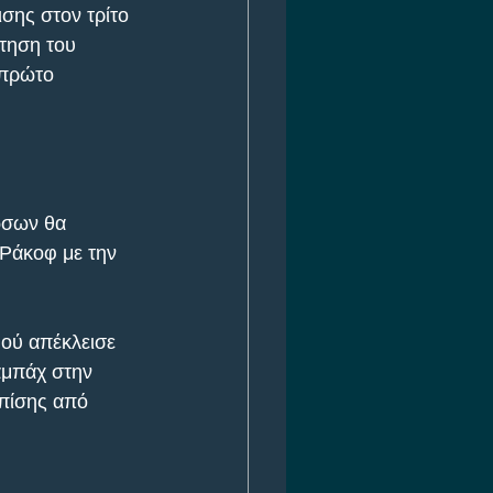
σης στον τρίτο 
τηση του 
 πρώτο 
ώσων θα 
 Ράκοφ με την 
ού απέκλεισε 
αμπάχ στην 
πίσης από 