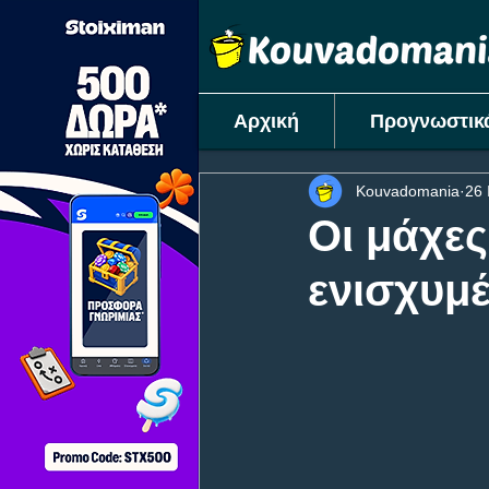
Αρχική
Προγνωστικ
Kouvadomania
26 
Οι μάχε
ενισχυμ