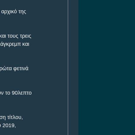
 αρχικό της 
αι τους τρεις 
άγκρεμπ και 
ρώτα φετινά 
ύν το 90λεπτο 
η τίτλου, 
υ 2019, 