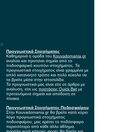
Προγνωστικά Στοιχήματος
Καθημερινά η ομάδα του
Kouvadomania.gr
αναλύει και προτείνει σημεία από το
ποδοσφαιρικό κουπόνι στοιχήματος. Τα
προγνωστικά στοιχήματος είναι γραμμένα με
απλό κατανοητό τρόπο και πολύ εύκολο να
τα βρείτε μέσα στην ιστοσελίδα.
Τα προγνωστικά μας είναι είτε σε άρθρα με
ανάλυση, είτε ως
προτάσεις Quick Bet
με
προτεινόμενα σημεία και απόδοση σε
πίνακα.
Προγνωστικά Στοιχήματος Ποδοσφαίρου
Στην Kouvadomania.gr θα βρείτε κατά κύριο
λόγο προγνωστικά στοιχήματος
ποδοσφαίρου, μας αρέσει το ποδόσφαιρο
περισσότερο από κάθε άλλο άθλημα,
παρόλα αυτά κάποιες φορές θα βρείτε και