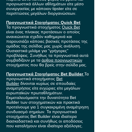
προγνωστικά άλλων αθλημάτων είτε μέσο
συνεργασίας με κάποιον tipster είτε σε
περιπτώσεις μεγάλων διοργανώσεων.
Προγνωστικά Στοιχήματος Quick Bet
Τα προγνωστικά στοιχήματος
Quick Bet
είναι ένας πίνακας προτάσεων ο οποίος
ανανεώνεται σχεδόν καθημερινά και
παρουσιάζει κάποιες βασικές προτάσεις της
ομάδας της σελίδας μας χωρίς ανάλυση.
Ουσιαστικά μιλάμε για "γρήγορες"
προβλέψεις. Συνήθως τα προγνωστικά αυτά
συμβαδίζουν με τα
άρθρα προγνωστικών
στοιχήματος που θα βρείς στην σελίδα μας.
Προγνωστικά Στοιχήματος Bet Builder
Τα
προγνωστικά στοιχήματος
Bet
Builder
δίνονται κυρίως σε σπουδαίες
αναμετρήσεις είτε ενχώριες είτε μεγάλων
ευρωπαϊκών πρωταθλημάτων.
Εκμεταλευόμαστε την δυνατότητα Bet
Builder των στοιχηματικών και πρακτικά
προτείνουμε για 1 συγκεκριμένη αναμέτρηση
συνδυασμό σημείων. Τα προγνωστικά
στοιχήματος Bet Builder είναι ιδιαίτερα
διασκεδαστικά και συνήθως οι αποδόσεις
που καταλήγουν είναι ιδιαίτερα αξιόλογες.