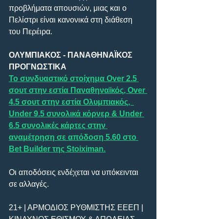
προβλήματα απουσιών, μιας και ο 
Πελίστρι είναι κανονικά στη διάθεση 
του Περέιρα.
ΟΛΥΜΠΙΑΚΟΣ - ΠΑΝΑΘΗΝΑΪΚΟΣ 
ΠΡΟΓΝΩΣΤΙΚΑ
Το συνδυαστικό στοίχημα Over 2.5 
σουτ στην εστία Παναθηναϊκός, Over 
4.5 σουτ στην εστία Ολυμπιακός,  
Under 9.5 συνολικά κόρνερ & Under 
6.5 συνολικές κάρτες στην 
αναμέτρηση σε απόδοση 5.60 στο 
Bet Builder της Stoiximan.
Οι αποδόσεις ενδέχεται να υπόκεινται 
σε αλλαγές.
21+ | ΑΡΜΟΔΙΟΣ ΡΥΘΜΙΣΤΗΣ ΕΕΕΠ | 